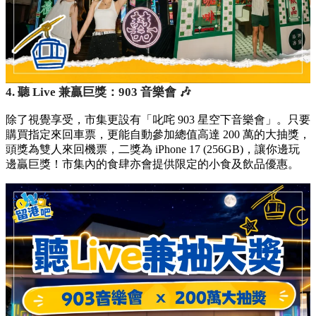
4. 聽 Live 兼贏巨獎：903 音樂會 🎶
除了視覺享受，市集更設有「叱咤 903 星空下音樂會」。只要
購買指定來回車票，更能自動參加總值高達 200 萬的大抽獎，
頭獎為雙人來回機票，二獎為 iPhone 17 (256GB)，讓你邊玩
邊贏巨獎！市集內的食肆亦會提供限定的小食及飲品優惠。