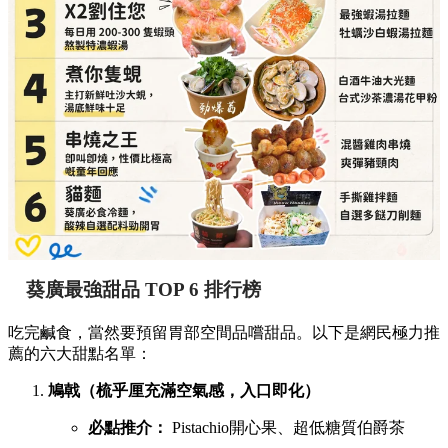
葵廣最強甜品 TOP 6 排行榜
吃完鹹食，當然要預留胃部空間品嚐甜品。以下是網民極力推
薦的六大甜點名單：
鳩戟（梳乎厘充滿空氣感，入口即化）
必點推介：
Pistachio開心果、超低糖質伯爵茶