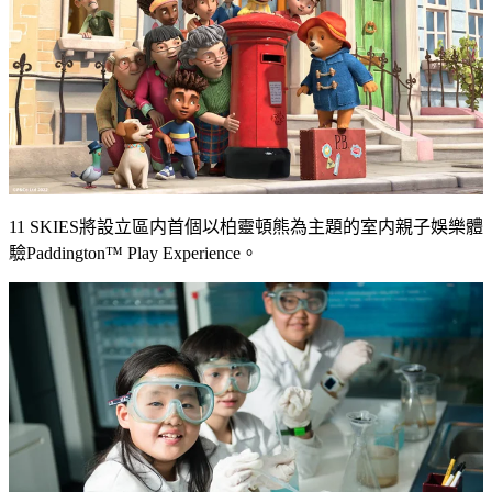
11 SKIES
將設立區内首個以柏靈頓熊為主題的
室内
親子娛樂體
驗
Paddington™ Play Experience
。