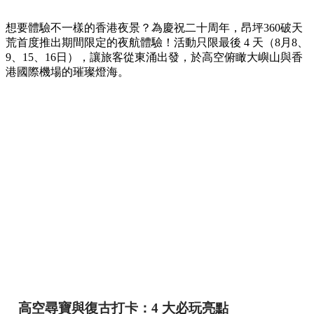
想要體驗不一樣的香港夜景？為慶祝二十周年，昂坪360破天
荒首度推出期間限定的夜航體驗！活動只限最後 4 天（8月8、
9、15、16日），讓旅客從東涌出發，於高空俯瞰大嶼山與香
港國際機場的璀璨燈海。
高空尋寶與復古打卡：4 大必玩亮點