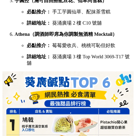
芋圓控（滿可自由搭配豆花、仙草同雪糕）
必點推介：
手工芋圓仙草、配抹茶雪糕
詳細地址：
葵涌廣場 2 樓 C10 號舖
Athena（調酒師即席為你調製無酒精 Mocktail）
必點推介：
莓莓愛收兵、桃桃可恥但好飲
詳細地址：
葵涌廣場 3 樓 Top World 3069-T17 號
舖