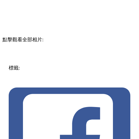
點擊觀看全部相片:
標籤:
中文(繁)
香港
香港
熱話
香港好去處
親子
商場
遊樂場
藝術展
大嶼山 / 坪洲 / 離島
11 SKIES
新商場
室內遊樂園
全港最大商場
飛行影院
ARTE MUSEUM