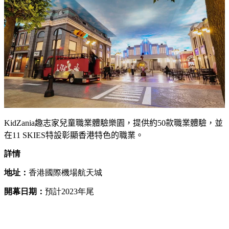
KidZania
趣志家兒童職業體驗樂園，提供約
50
款職業體驗，
並
在
11 SKIES
特設彰顯香港特色的職業。
詳情
地址：
香港國際機場航天城
開幕日期：
預計2023年尾