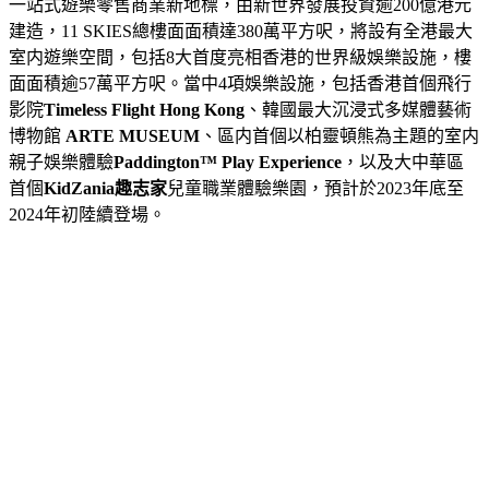
一站式遊樂零售商業新地標，由新世界發展投資逾
200
億港元
建造，
11 SKIES
總樓面面積達
380
萬平方呎，將設有全港最大
室内遊樂空間，包括
8
大首度亮相香港的世界級娛樂設施，樓
面面積逾
57
萬平方呎。當中4項娛樂設施，包括香港首個飛行
影院
Timeless Flight Hong Kong
、韓國最大沉浸式多媒體藝術
博物館
ARTE
MUSEUM
、區内首個以柏靈頓熊為主題的室内
親子娛樂體驗
Paddington™ Play Experience
，以及大中華區
首個
KidZania
趣志家
兒童職業體驗樂園，預計於2023年底至
2024年初陸續登場。