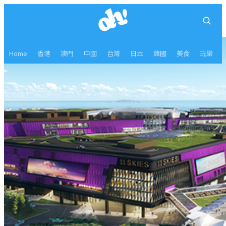
Home
香港
澳門
中國
台灣
日本
韓國
美食
玩樂