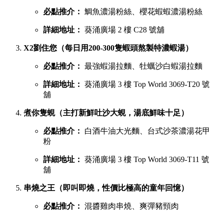
必點推介：
鯛魚濃湯粉絲、櫻花蝦蝦濃湯粉絲
詳細地址：
葵涌廣場 2 樓 C28 號舖
X2劉住您（每日用200-300隻蝦頭熬製特濃蝦湯）
必點推介：
最強蝦湯拉麵、牡蠣沙白蝦湯拉麵
詳細地址：
葵涌廣場 3 樓 Top World 3069-T20 號
舖
煮你隻蜆（主打新鮮吐沙大蜆，湯底鮮味十足）
必點推介：
白酒牛油大光麵、台式沙茶濃湯花甲
粉
詳細地址：
葵涌廣場 3 樓 Top World 3069-T11 號
舖
串燒之王（即叫即燒，性價比極高的童年回憶）
必點推介：
混醬雞肉串燒、爽彈豬頸肉