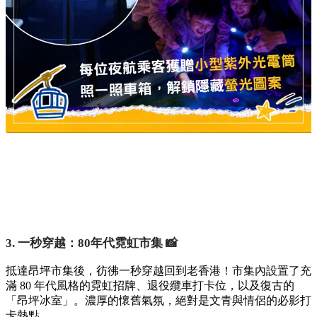
3. 一秒穿越：80年代霓虹市集 📸
抵達昂坪市集後，彷彿一秒穿越回到老香港！市集內設置了充
滿 80 年代風格的霓虹招牌、退役纜車打卡位，以及復古的
「昂坪冰室」。濃厚的懷舊氣氛，絕對是文青與情侶的必影打
卡熱點。