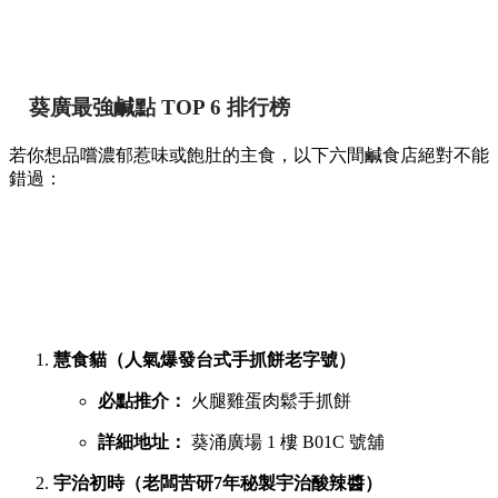
葵廣最強鹹點 TOP 6 排行榜
若你想品嚐濃郁惹味或飽肚的主食，以下六間鹹食店絕對不能
錯過：
慧食貓（人氣爆發台式手抓餅老字號）
必點推介：
火腿雞蛋肉鬆手抓餅
詳細地址：
葵涌廣場 1 樓 B01C 號舖
宇治初時（老闆苦研7年秘製宇治酸辣醬）