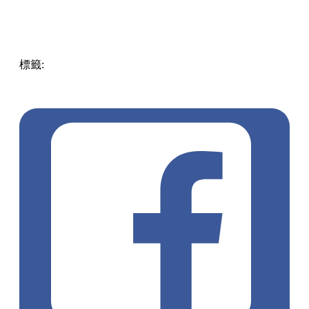
標籤:
Hong Kong
香港
葵廣美食
葵芳好去處
葵芳 / 青衣
葵
涌廣場
葵廣掃街
香港平民美食
慧食貓
鳩戟
呦呦鹿鳴布丁
燒