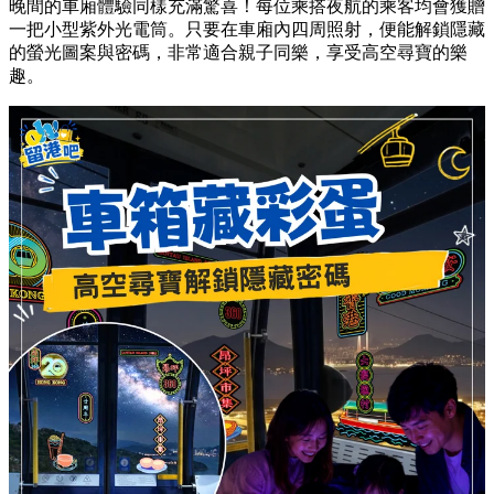
晚間的車廂體驗同樣充滿驚喜！每位乘搭夜航的乘客均會獲贈
一把小型紫外光電筒。只要在車廂內四周照射，便能解鎖隱藏
的螢光圖案與密碼，非常適合親子同樂，享受高空尋寶的樂
趣。