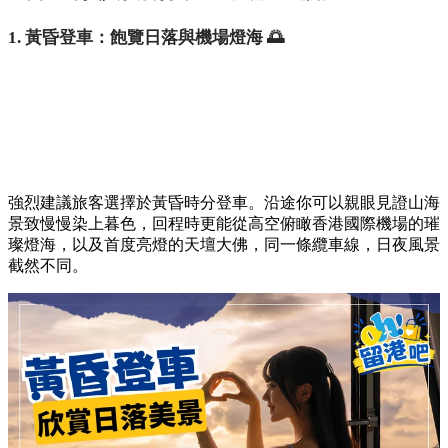
1. 黃昏登車：飽覽日落與機場燈海 🌅
強烈建議旅客選擇於黃昏時分登車。沿途你可以親眼見證山海
景致慢慢染上暮色，回程時更能從高空俯瞰香港國際機場的璀
璨燈海，以及首度亮燈的天壇大佛，同一條纜車線，日夜風景
截然不同。