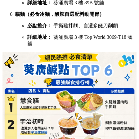
詳細地址：
葵涌廣場 3 樓 89B 號舖
貓麵（必食冷麵，酸辣自選配料勁開胃）
必點推介：
手撕雞拌麵、自選多餸刀削麵
詳細地址：
葵涌廣場 3 樓 Top World 3069-T18 號
舖