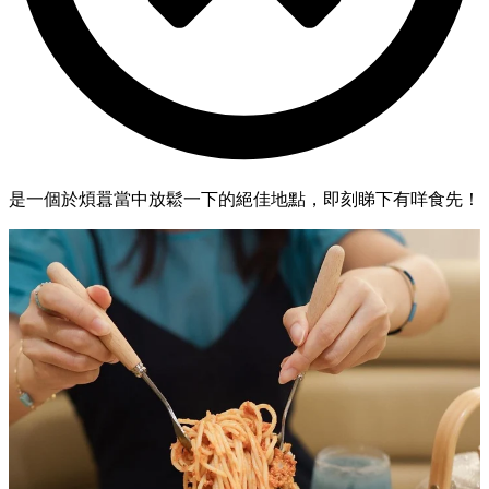
是一個於煩囂當中放鬆一下的絕佳地點，即刻睇下有咩食先！