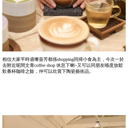
相信大家平時過嚟葵芳都係shopping同掃小食為主，今次一於
去附近呢間文青coffee shop 休息下喇~又可以同朋友喺度放鬆
歎番杯咖啡之餘，仲可以欣賞下陶瓷藝術品。