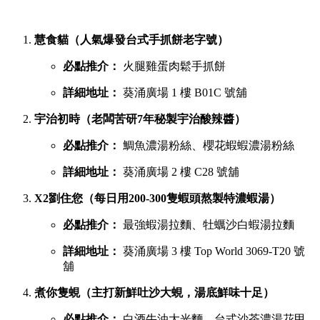
慧食貓（人氣爆發台式手抓餅老字號）
必點推介：
火腿雞蛋肉鬆手抓餅
詳細地址：
葵涌廣場 1 樓 B01C 號舖
宇治初時（老闆苦研7年秘製宇治酸辣醬）
必點推介：
鯛魚濃湯粉絲、櫻花蝦蝦濃湯粉絲
詳細地址：
葵涌廣場 2 樓 C28 號舖
X2劉住您（每日用200-300隻蝦頭熬製特濃蝦湯）
必點推介：
最強蝦湯拉麵、牡蠣沙白蝦湯拉麵
詳細地址：
葵涌廣場 3 樓 Top World 3069-T20 號
舖
煮你隻蜆（主打新鮮吐沙大蜆，湯底鮮味十足）
必點推介：
白酒牛油大光麵、台式沙茶濃湯花甲