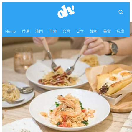
Home
香港
澳門
中國
台灣
日本
韓國
美食
玩樂