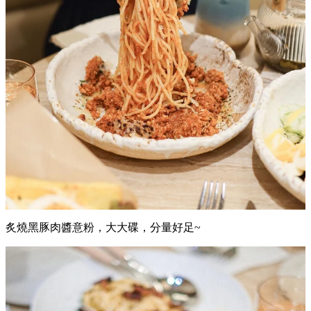
炙燒黑豚肉醬意粉，大大碟，分量好足~