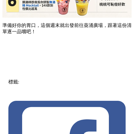
準備好你的胃口，這個週末就出發前往葵涌廣場，跟著這份清
單逐一品嚐吧！
標籤:
Hong Kong
香港
葵廣美食
葵芳好去處
葵芳 / 青衣
葵
涌廣場
葵廣掃街
香港平民美食
慧食貓
鳩戟
呦呦鹿鳴布丁
燒