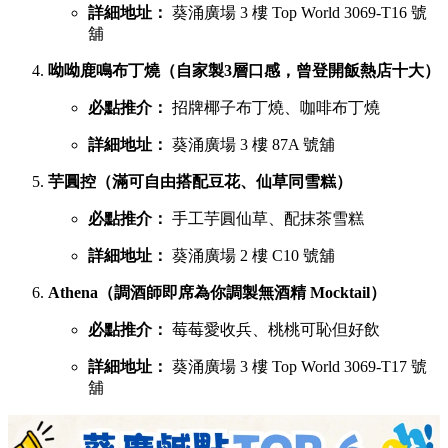
詳細地址：
葵涌廣場 3 樓 Top World 3069-T16 號
舖
呦呦鹿鳴布丁燒（自家製3層口感，曾登開飯熱店十大）
必點推介：
招牌椰子布丁燒、咖啡布丁燒
詳細地址：
葵涌廣場 3 樓 87A 號舖
芋圓控（滿可自由搭配豆花、仙草同雪糕）
必點推介：
手工芋圓仙草、配抹茶雪糕
詳細地址：
葵涌廣場 2 樓 C10 號舖
Athena（調酒師即席為你調製無酒精 Mocktail）
必點推介：
莓莓愛收兵、桃桃可恥但好飲
詳細地址：
葵涌廣場 3 樓 Top World 3069-T17 號
舖