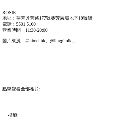
ROSIE
地址：葵芳興芳路177號葵芳廣場地下18號舖
電話：5501 5100
營業時間：11:30-20:00
圖片來源：@aimei.hk、@
linggholic_
點擊觀看全部相片:
標籤:
中文(繁)
美食
香港
香港
美食
cafe
香港美食
主題cafe
打
卡餐廳
打卡cafe
葵芳美食
葵芳 / 青衣
文青cafe
葵芳cafe
葵
芳打卡cafe
博物館主題