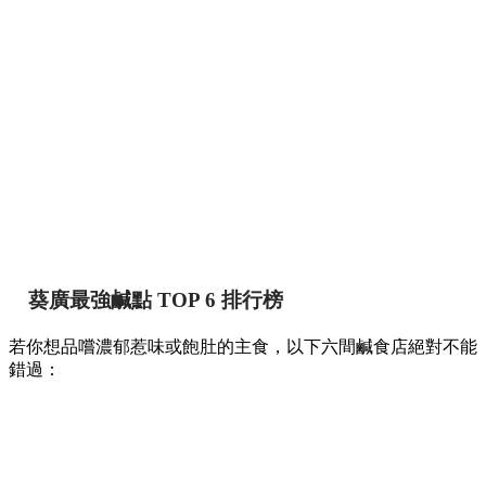
葵廣最強鹹點 TOP 6 排行榜
若你想品嚐濃郁惹味或飽肚的主食，以下六間鹹食店絕對不能
錯過：