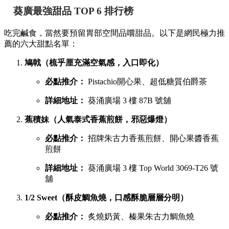
葵廣最強甜品 TOP 6 排行榜
吃完鹹食，當然要預留胃部空間品嚐甜品。以下是網民極力推
薦的六大甜點名單：
鳩戟（梳乎厘充滿空氣感，入口即化）
必點推介：
Pistachio開心果、超低糖質伯爵茶
詳細地址：
葵涌廣場 3 樓 87B 號舖
蕉積妹（人氣泰式香蕉煎餅，邪惡爆燈）
必點推介：
招牌朱古力香蕉煎餅、開心果醬香蕉
煎餅
詳細地址：
葵涌廣場 3 樓 Top World 3069-T26 號
舖
1/2 Sweet（酥皮鯛魚燒，口感酥脆層層分明）
必點推介：
炙燒奶黃、榛果朱古力鯛魚燒