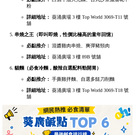
粉
詳細地址：
葵涌廣場 3 樓 Top World 3069-T11 號
舖
串燒之王（即叫即燒，性價比極高的童年回憶）
必點推介：
混醬雞肉串燒、爽彈豬頸肉
詳細地址：
葵涌廣場 3 樓 89B 號舖
貓麵（必食冷麵，酸辣自選配料勁開胃）
必點推介：
手撕雞拌麵、自選多餸刀削麵
詳細地址：
葵涌廣場 3 樓 Top World 3069-T18 號
舖