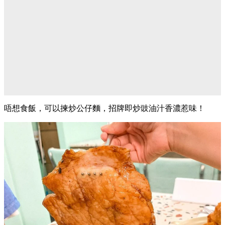
唔想食飯，可以揀炒公仔麵，招牌即炒豉油汁香濃惹味！