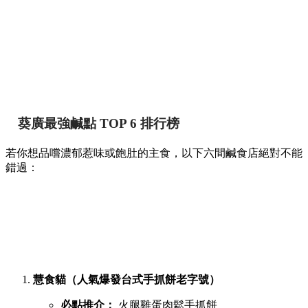
葵廣最強鹹點 TOP 6 排行榜
若你想品嚐濃郁惹味或飽肚的主食，以下六間鹹食店絕對不能
錯過：
慧食貓（人氣爆發台式手抓餅老字號）
必點推介：
火腿雞蛋肉鬆手抓餅