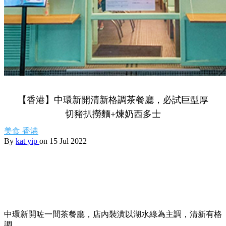
【香港】中環新開清新格調茶餐廳，必試巨型厚
切豬扒撈麵+煉奶西多士
美食
香港
By
kat yip
on 15 Jul 2022
中環新開咗一間茶餐廳，店內裝潢以湖水綠為主調，清新有格
調。