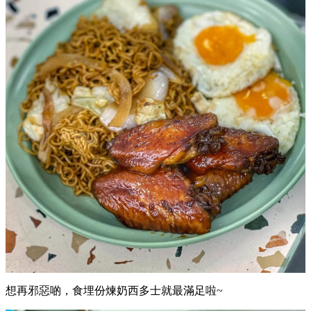
想再邪惡啲，食埋份煉奶西多士就最滿足啦~