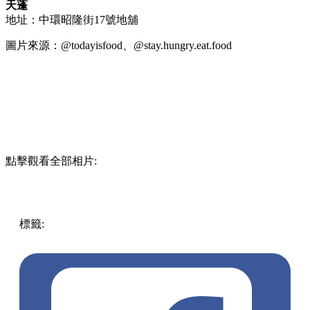
天蓬
地址：中環昭隆街17號地舖
圖片來源：@todayisfood、@stay.hungry.eat.food
點擊觀看全部相片:
標籤:
中文(繁)
美食
香港
香港
美食
中環
茶餐廳
香港美食
香
港餐廳
新開餐廳
中環 / 上環 / 西環
中環美食
中環餐廳