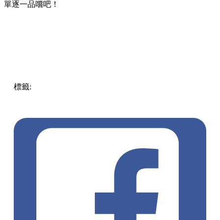
單逐一品嚐吧！
標籤:
Hong Kong
香港
葵廣美食
葵芳好去處
葵芳 / 青衣
葵
涌廣場
葵廣掃街
香港平民美食
慧食貓
鳩戟
呦呦鹿鳴布丁
燒