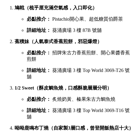
鳩戟（梳乎厘充滿空氣感，入口即化）
必點推介：
Pistachio開心果、超低糖質伯爵茶
詳細地址：
葵涌廣場 3 樓 87B 號舖
蕉積妹（人氣泰式香蕉煎餅，邪惡爆燈）
必點推介：
招牌朱古力香蕉煎餅、開心果醬香蕉
煎餅
詳細地址：
葵涌廣場 3 樓 Top World 3069-T26 號
舖
1/2 Sweet（酥皮鯛魚燒，口感酥脆層層分明）
必點推介：
炙燒奶黃、榛果朱古力鯛魚燒
詳細地址：
葵涌廣場 3 樓 Top World 3069-T16 號
舖
呦呦鹿鳴布丁燒（自家製3層口感，曾登開飯熱店十大）