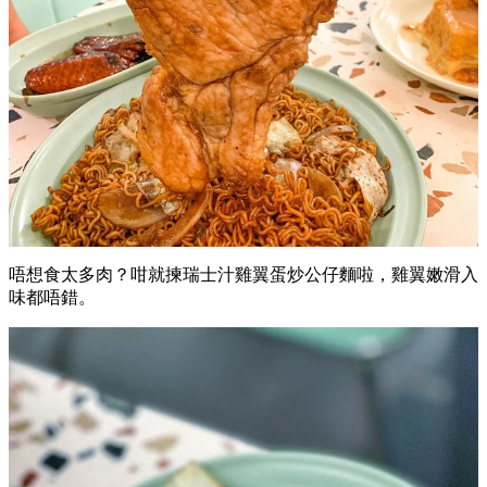
唔想食太多肉？咁就揀瑞士汁雞翼蛋炒公仔麵啦，雞翼嫩滑入
味都唔錯。