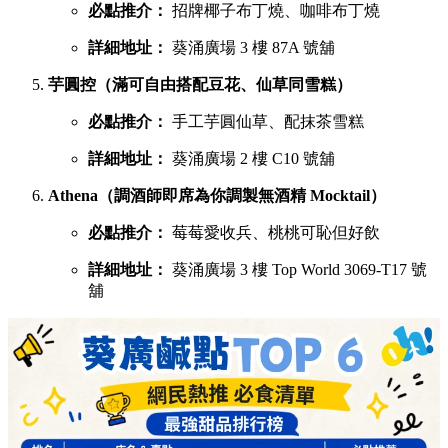
必點推介：
招牌椰子布丁燒、咖啡布丁燒
詳細地址：
葵涌廣場 3 樓 87A 號舖
芋圓控（滿可自由搭配豆花、仙草同雪糕）
必點推介：
手工芋圓仙草、配抹茶雪糕
詳細地址：
葵涌廣場 2 樓 C10 號舖
Athena（調酒師即席為你調製無酒精 Mocktail）
必點推介：
莓莓愛收兵、桃桃可恥但好飲
詳細地址：
葵涌廣場 3 樓 Top World 3069-T17 號
舖