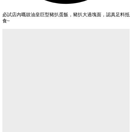
必試店內嘅豉油皇巨型豬扒蛋飯，豬扒大過塊面，認真足料抵
食~