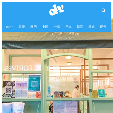
Home
香港
澳門
中國
台灣
日本
韓國
美食
玩樂