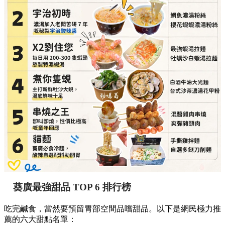
葵廣最強甜品 TOP 6 排行榜
吃完鹹食，當然要預留胃部空間品嚐甜品。以下是網民極力推
薦的六大甜點名單：