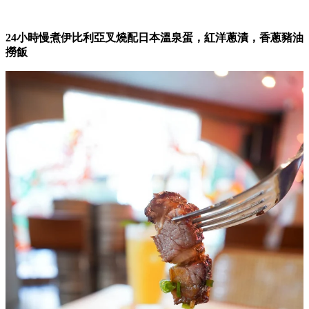
24小時慢煮伊比利亞叉燒配日本溫泉蛋，紅洋蔥漬，香蔥豬油
撈飯