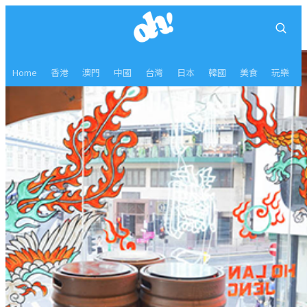
Home
香港
澳門
中國
台灣
日本
韓國
美食
玩樂