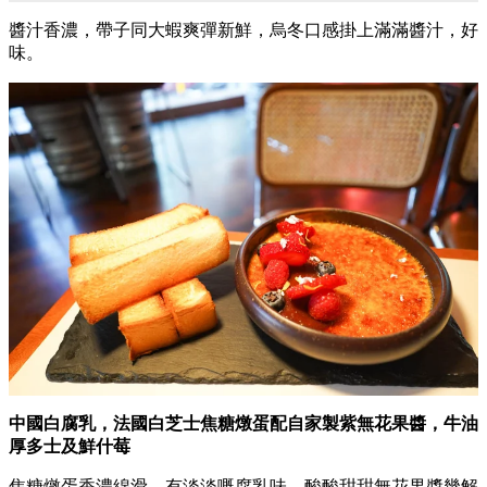
醬汁香濃，帶子同大蝦爽彈新鮮，烏冬口感掛上滿滿醬汁，好
味。
中國白腐乳，法國白芝士焦糖燉蛋配自家製紫無花果醬，牛油
厚多士及鮮什莓
焦糖燉蛋香濃綿滑，有淡淡嘅腐乳味，酸酸甜甜無花果醬幾解