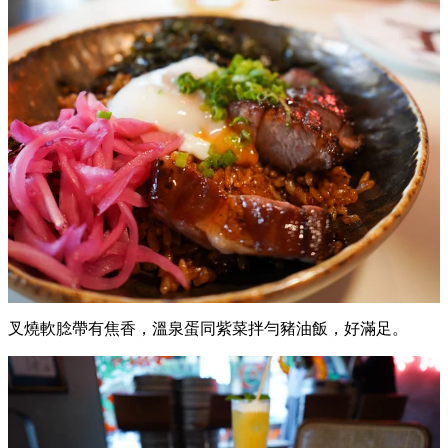
叉燒軟腍帶有焦香，溫泉蛋同紫菜拌勻豬油飯，好滿足。