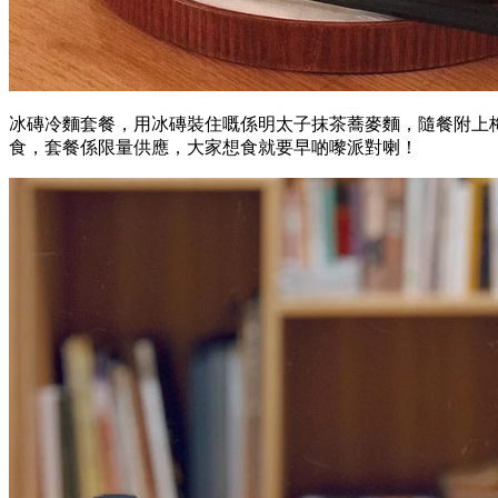
冰磚冷麵套餐，用冰磚裝住嘅係明太子抹茶蕎麥麵，隨餐附上
食，套餐係限量供應，大家想食就要早啲嚟派對喇！