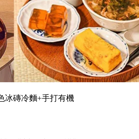
色冰磚冷麵+手打有機