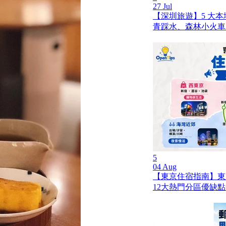
27 Jul
【深圳旅遊】5 大
青踩水、森林小火車
5
04 Aug
【東京住宿指南】東
12大熱門分區優缺