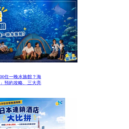
00住一晚水族館？海
」預約攻略、三大亮