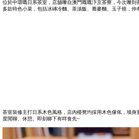
位於中環嘅日系茶室，店舖嚟自澳門嘅嘅汴京茶寮，今次嚟到
多款特色小菜，包括冰磚冷麵、茶漬飯、蕎麥麵、玉子燒，仲
茶室裝修主打日系木色風格，店內檯凳均採用木色傢俬，墻身更
度閒聊、休憩。即刻睇下有咩食先~