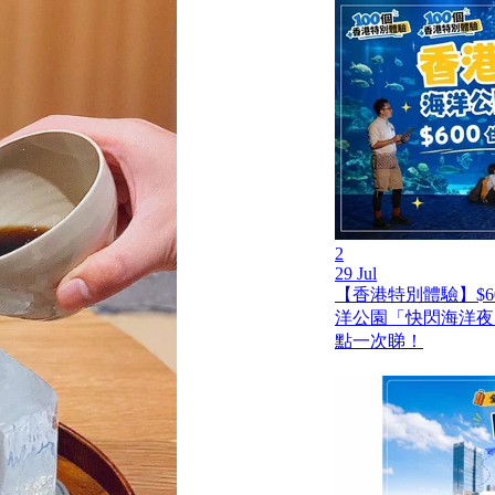
2
29 Jul
【香港特別體驗】$6
洋公園「快閃海洋夜
點一次睇！