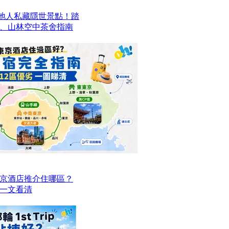
本地人私藏隱世景點！踏
、山林空中茶舍指南
京酒店推介住哪區？
點一文看清