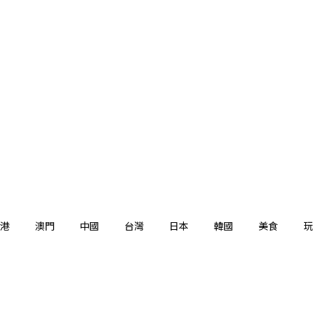
港
澳門
中國
台灣
日本
韓國
美食
玩