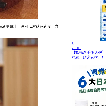
梅酒冷麵汁，仲可以淋落冰碗度一齊
6
29 Jul
【郵輪新手懶人包】
航線、艙房選擇、行