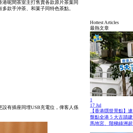
香港呢間茶室主打售賣各款原片茶葉同
有多款手沖茶、和菓子同特色茶點。
Hottest Articles
最熱文章
1
17 Jul
設有插座同埋USB充電位，俾客人係
【香港隱世景點】連
盤點全港 5 大古蹟
馬地宮、階梯綠洲超