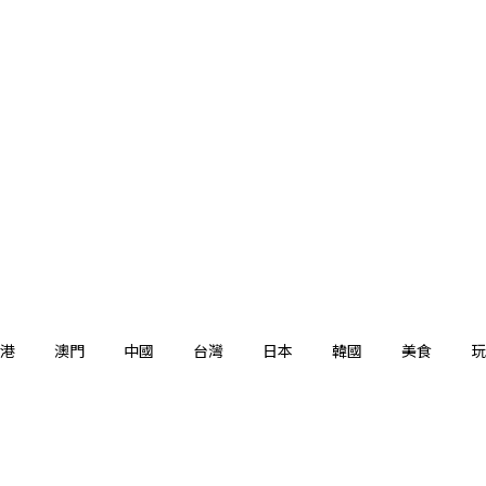
港
澳門
中國
台灣
日本
韓國
美食
玩