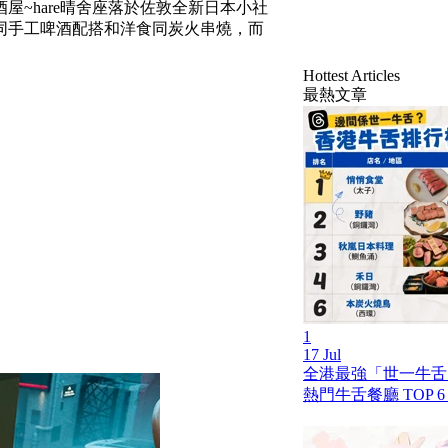
~hare晴舍座落於佐敦全新日本小社
同手工啤酒配搭和洋食同炭火串燒，而
Hottest Articles
最熱文章
1
17 Jul
全港最強「世一牛舌」
熱門牛舌餐廳 TOP 