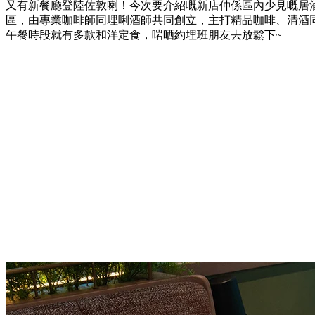
又有新餐廳登陸佐敦喇！今次要介紹嘅新店仲係區內少見嘅居酒屋
區，由專業咖啡師同埋唎酒師共同創立，主打精品咖啡、清酒
午餐時段就有多款和洋定食，啱晒約埋班朋友去放鬆下~