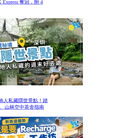
Express 奪冠，附 4
本地人私藏隱世景點！踏
、山林空中茶舍指南