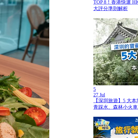
TOP 8！香港快運 HK 
大評分準則解析
5
27 Jul
【深圳旅遊】5 大
青踩水、森林小火車