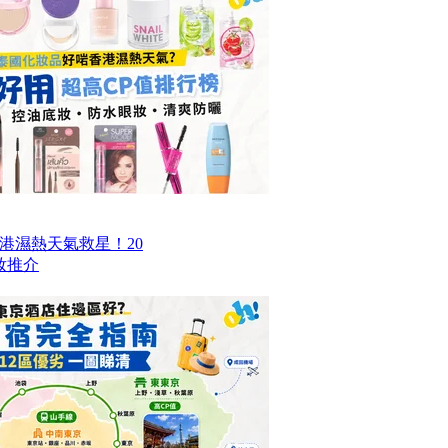
香港濕熱天氣救星！20
妝推介