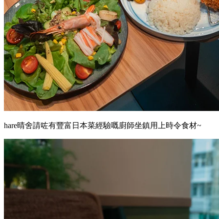
hare晴舍請咗有豐富日本菜經驗嘅廚師坐鎮用上時令食材~