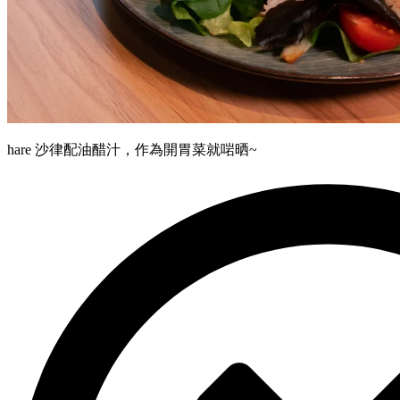
hare 沙律配油醋汁，作為開胃菜就啱晒~