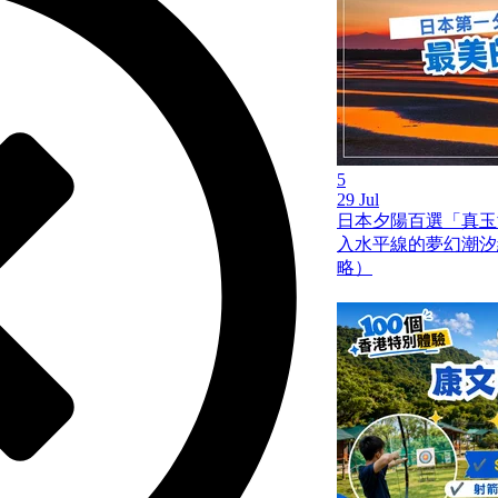
5
29 Jul
日本夕陽百選「真玉
入水平線的夢幻潮汐
略）