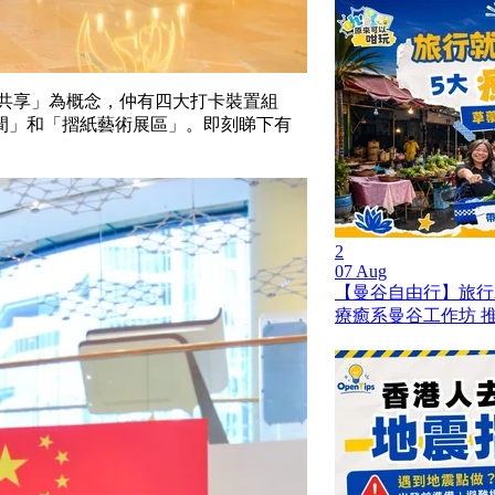
盛共享」為概念，仲有四大打卡裝置組
間」和「摺紙藝術展區」。即刻睇下有
2
07 Aug
【曼谷自由行】旅行就是
療癒系曼谷工作坊 