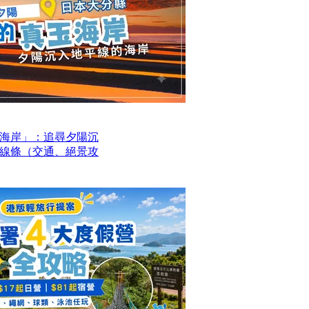
海岸」：追尋夕陽沉
線條（交通、絕景攻