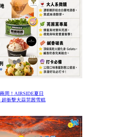
周！AIRSIDE夏日
款甜品＋超衝擊大蒜芫茜雪糕