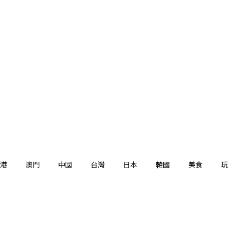
港
澳門
中國
台灣
日本
韓國
美食
玩