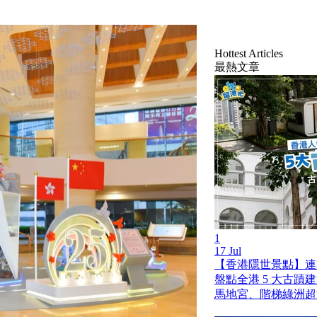
。
Hottest Articles
最熱文章
1
17 Jul
【香港隱世景點】連
盤點全港 5 大古蹟
馬地宮、階梯綠洲超