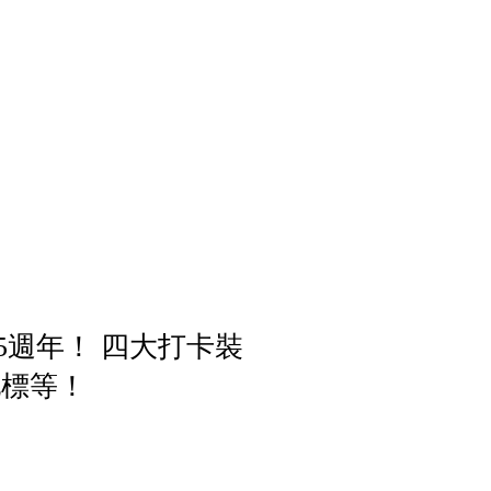
5週年！ 四大打卡裝
地標等！