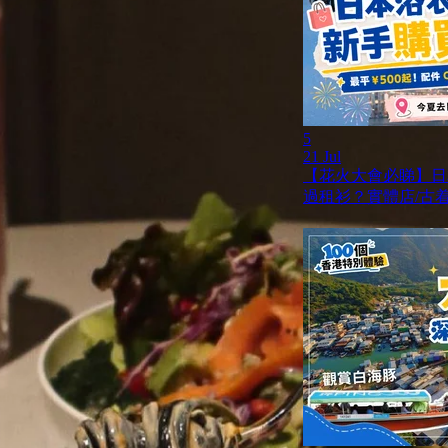
5
21 Jul
【花火大會必睇】日
過租衫？實體店/古着