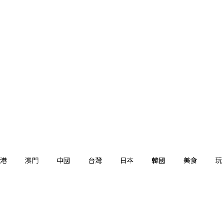
港
澳門
中國
台灣
日本
韓國
美食
玩