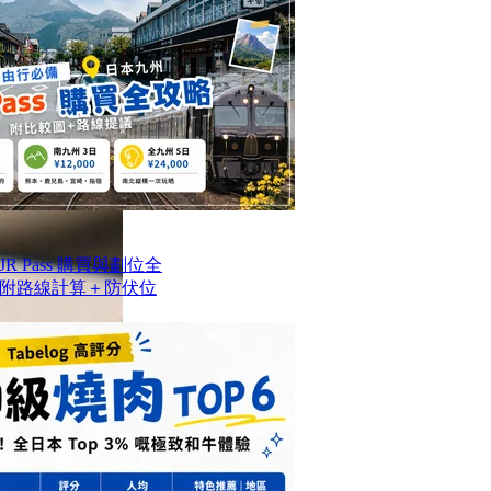
 Pass 購買與劃位全
附路線計算＋防伏位