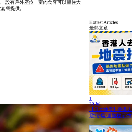
潔風，設有戶外座位，室內食客可以望住大
童套餐提供。
Hottest Articles
最熱文章
1
30 Jul
【日本地震】香港人
震3步驟/避難標示/