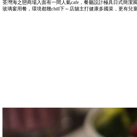
荃灣海之戀商場入面有一間人氣cafe，餐廳設計極具日式簡
玻璃窗用餐，環境都幾chill下～店舖主打健康多國菜，更有兒