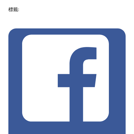
標籤:
中文(繁)
美食
香港
香港
美食
人氣美食
香港美食
掃街
旺角美食
旺角 / 太子 / 大角咀
旺角手抓餅
旺角小食
街頭美
食
手抓餅