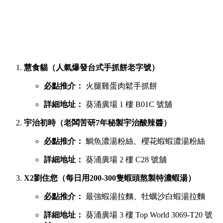
慧食貓（人氣爆發台式手抓餅老字號）
必點推介：
火腿雞蛋肉鬆手抓餅
詳細地址：
葵涌廣場 1 樓 B01C 號舖
宇治初時（老闆苦研7年秘製宇治酸辣醬）
必點推介：
鯛魚濃湯粉絲、櫻花蝦蝦濃湯粉絲
詳細地址：
葵涌廣場 2 樓 C28 號舖
X2劉住您（每日用200-300隻蝦頭熬製特濃蝦湯）
必點推介：
最強蝦湯拉麵、牡蠣沙白蝦湯拉麵
詳細地址：
葵涌廣場 3 樓 Top World 3069-T20 號