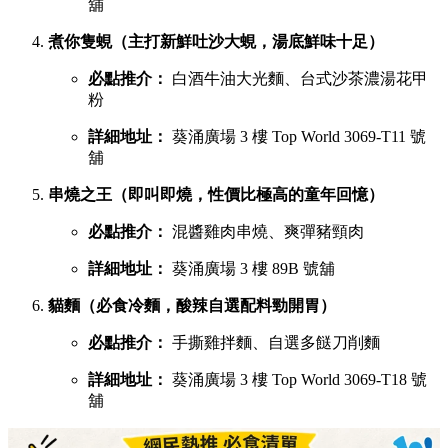
舖
煮你隻蜆（主打新鮮吐沙大蜆，湯底鮮味十足）
必點推介：
白酒牛油大光麵、台式沙茶濃湯花甲
粉
詳細地址：
葵涌廣場 3 樓 Top World 3069-T11 號
舖
串燒之王（即叫即燒，性價比極高的童年回憶）
必點推介：
混醬雞肉串燒、爽彈豬頸肉
詳細地址：
葵涌廣場 3 樓 89B 號舖
貓麵（必食冷麵，酸辣自選配料勁開胃）
必點推介：
手撕雞拌麵、自選多餸刀削麵
詳細地址：
葵涌廣場 3 樓 Top World 3069-T18 號
舖