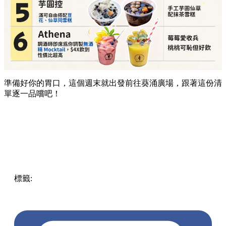
準備好你的胃口，這個週末就出發前往葵涌廣場，跟著這份清
單逐一品嚐吧！
標籤:
Hong Kong
香港
葵廣美食
葵芳好去處
葵芳 / 青衣
葵
涌廣場
葵廣掃街
香港平民美食
慧食貓
鳩戟
呦呦鹿鳴布丁
燒