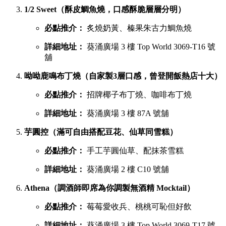
1/2 Sweet（酥皮鯛魚燒，口感酥脆層層分明）
必點推介：
炙燒奶黃、榛果朱古力鯛魚燒
詳細地址：
葵涌廣場 3 樓 Top World 3069-T16 號
舖
呦呦鹿鳴布丁燒（自家製3層口感，曾登開飯熱店十大）
必點推介：
招牌椰子布丁燒、咖啡布丁燒
詳細地址：
葵涌廣場 3 樓 87A 號舖
芋圓控（滿可自由搭配豆花、仙草同雪糕）
必點推介：
手工芋圓仙草、配抹茶雪糕
詳細地址：
葵涌廣場 2 樓 C10 號舖
Athena（調酒師即席為你調製無酒精 Mocktail）
必點推介：
莓莓愛收兵、桃桃可恥但好飲
詳細地址：
葵涌廣場 3 樓 Top World 3069-T17 號