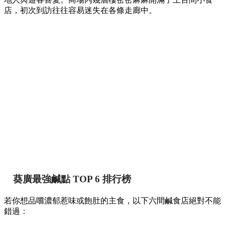
店，初次到訪往往容易迷失在各條走廊中。
葵廣最強鹹點 TOP 6 排行榜
若你想品嚐濃郁惹味或飽肚的主食，以下六間鹹食店絕對不能
錯過：