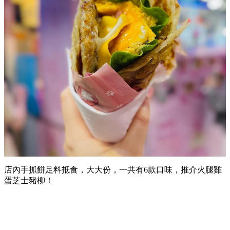
店內手抓餅足料抵食，大大份，一共有6款口味，推介火腿雞
蛋芝士豬柳！