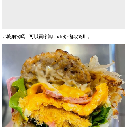
比較細食嘅，可以買嚟當lunch食~都幾飽肚。