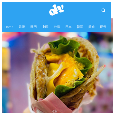
Home
香港
澳門
中國
台灣
日本
韓國
美食
玩樂