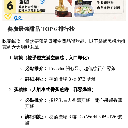
葵廣最強甜品 TOP 6 排行榜
吃完鹹食，當然要預留胃部空間品嚐甜品。以下是網民極力推
薦的六大甜點名單：
鳩戟（梳乎厘充滿空氣感，入口即化）
必點推介：
Pistachio開心果、超低糖質伯爵茶
詳細地址：
葵涌廣場 3 樓 87B 號舖
蕉積妹（人氣泰式香蕉煎餅，邪惡爆燈）
必點推介：
招牌朱古力香蕉煎餅、開心果醬香蕉
煎餅
詳細地址：
葵涌廣場 3 樓 Top World 3069-T26 號
舖