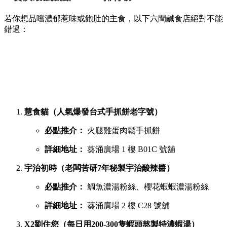
若你想品嚐濃郁惹味或飽肚的主食，以下六間鹹食店絕對不能
錯過：
慧食貓（人氣爆發台式手抓餅老字號）
必點推介：
火腿雞蛋肉鬆手抓餅
詳細地址：
葵涌廣場 1 樓 B01C 號舖
宇治初時（老闆苦研7年秘製宇治酸辣醬）
必點推介：
鯛魚濃湯粉絲、櫻花蝦蝦濃湯粉絲
詳細地址：
葵涌廣場 2 樓 C28 號舖
X2劉住您（每日用200-300隻蝦頭熬製特濃蝦湯）