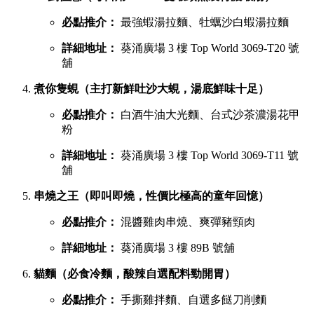
必點推介：
最強蝦湯拉麵、牡蠣沙白蝦湯拉麵
詳細地址：
葵涌廣場 3 樓 Top World 3069-T20 號
舖
煮你隻蜆（主打新鮮吐沙大蜆，湯底鮮味十足）
必點推介：
白酒牛油大光麵、台式沙茶濃湯花甲
粉
詳細地址：
葵涌廣場 3 樓 Top World 3069-T11 號
舖
串燒之王（即叫即燒，性價比極高的童年回憶）
必點推介：
混醬雞肉串燒、爽彈豬頸肉
詳細地址：
葵涌廣場 3 樓 89B 號舖
貓麵（必食冷麵，酸辣自選配料勁開胃）
必點推介：
手撕雞拌麵、自選多餸刀削麵