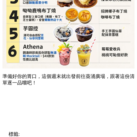
準備好你的胃口，這個週末就出發前往葵涌廣場，跟著這份清
單逐一品嚐吧！
標籤:
Hong Kong
香港
葵廣美食
葵芳好去處
葵芳 / 青衣
葵