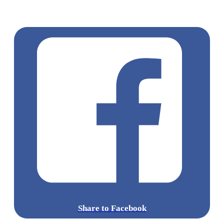
涌廣場
葵廣掃街
香港平民美食
慧食貓
鳩戟
呦呦鹿鳴布丁
燒
Share to Facebook