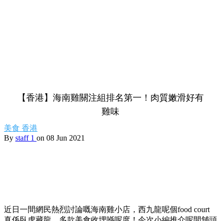
【香港】海南雞關注組排名第一！肉質嫩滑好有
雞味
美食
香港
By
staff 1
on 08 Jun 2021
近日一間網民熱烈討論嘅海南雞小店，西九龍呢個food court
真係臥虎藏龍，多款美食收埋喺呢度！今次小編推介呢間舖頭