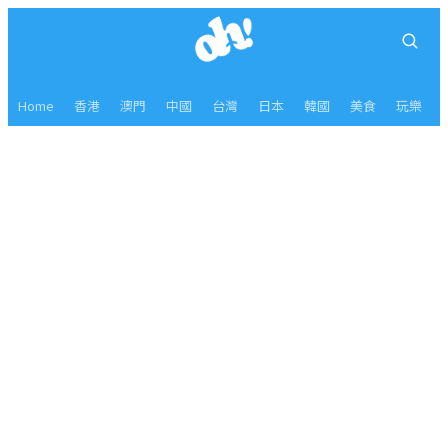
Home
香港
澳門
中國
台灣
日本
韓國
美食
玩樂