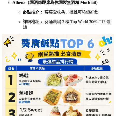
Athena（調酒師即席為你調製無酒精 Mocktail）
必點推介：
莓莓愛收兵、桃桃可恥但好飲
詳細地址：
葵涌廣場 3 樓 Top World 3069-T17 號
舖