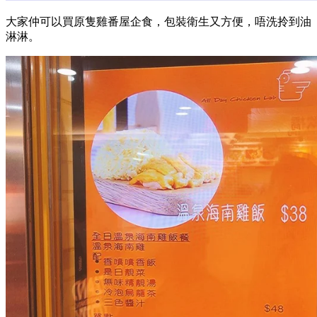
大家仲可以買原隻雞番屋企食，包裝衛生又方便，唔洗拎到油
淋淋。