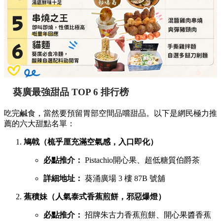
葵廣最強甜品 TOP 6 排行榜
吃完鹹食，當然要預留胃部空間品嚐甜品。以下是網民極力推
薦的六大甜點名單：
鳩戟（梳乎厘充滿空氣感，入口即化）
必點推介：
Pistachio開心果、超低糖質伯爵茶
詳細地址：
葵涌廣場 3 樓 87B 號舖
蕉積妹（人氣泰式香蕉煎餅，邪惡爆燈）
必點推介：
招牌朱古力香蕉煎餅、開心果醬香蕉