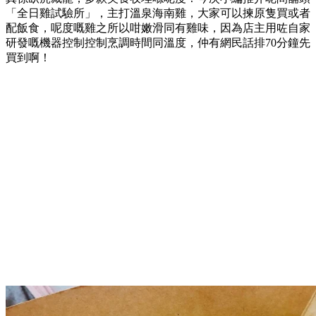
「全日雞試驗所」，主打溫泉海南雞，大家可以揀原隻買或者
配飯食，呢度嘅雞之所以咁嫩滑同有雞味，因為店主用咗自家
研發嘅機器控制控制烹調時間同溫度，仲有網民話排70分鐘先
買到啊！