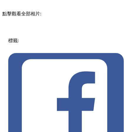
點擊觀看全部相片:
標籤:
中文(繁)
美食
香港
香港
美食
深水埗
香港美食
深水埗
美食
深水埗 / 長沙灣
外賣
全日雞試驗所
海南雞
西九龍