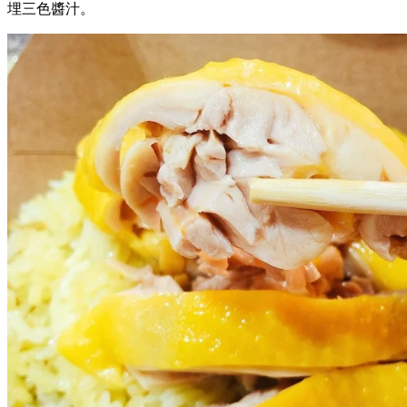
埋三色醬汁。