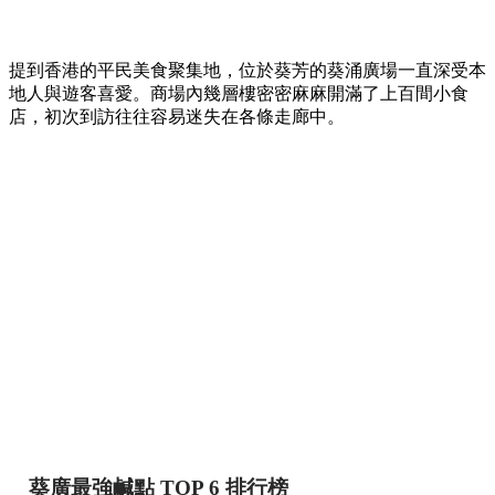
提到香港的平民美食聚集地，位於葵芳的葵涌廣場一直深受本
地人與遊客喜愛。商場內幾層樓密密麻麻開滿了上百間小食
店，初次到訪往往容易迷失在各條走廊中。
葵廣最強鹹點 TOP 6 排行榜