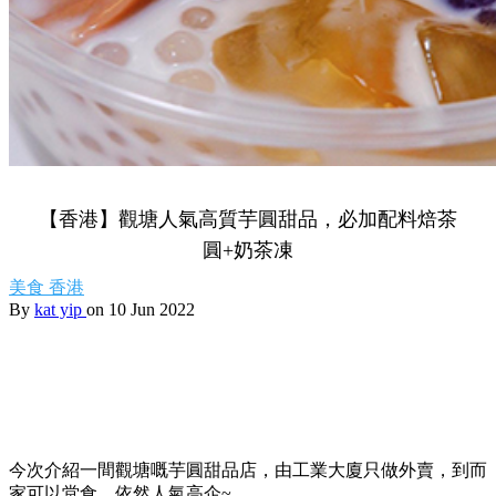
【香港】觀塘人氣高質芋圓甜品，必加配料焙茶
圓+奶茶凍
美食
香港
By
kat yip
on 10 Jun 2022
今次介紹一間觀塘嘅芋圓甜品店，由工業大廈只做外賣，到而
家可以堂食，依然人氣高企~