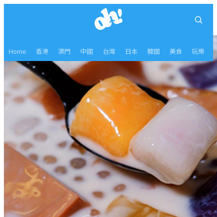
Home
香港
澳門
中國
台灣
日本
韓國
美食
玩樂