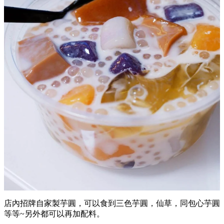
店內招牌自家製芋圓，可以食到三色芋圓，仙草，同包心芋圓
等等~另外都可以再加配料。