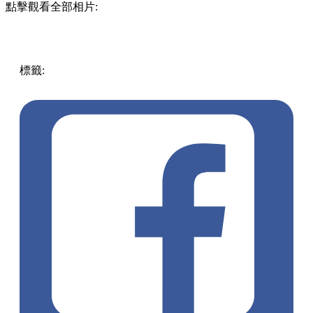
點擊觀看全部相片:
標籤:
中文(繁)
香港
香港
美食
甜品店
甜品
香港美食
掃街
芋
圓
香港甜品
觀塘
觀塘 / 九龍灣 / 鯉魚門
觀塘美食
觀塘甜品