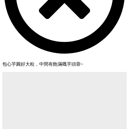
包心芋圓好大粒，中間有飽滿嘅芋頭蓉~