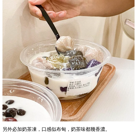
另外必加奶茶凍，口感似布甸，奶茶味都幾香濃。