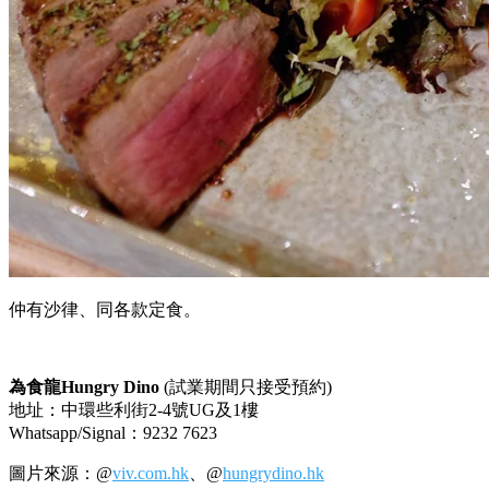
仲有沙律、同各款定食。
為食龍Hungry Dino
(試業期間只接受預約)
地址：中環些利街2-4號UG及1樓
Whatsapp/Signal：9232 7623
圖片來源：@
viv.com.hk
、@
hungrydino.hk