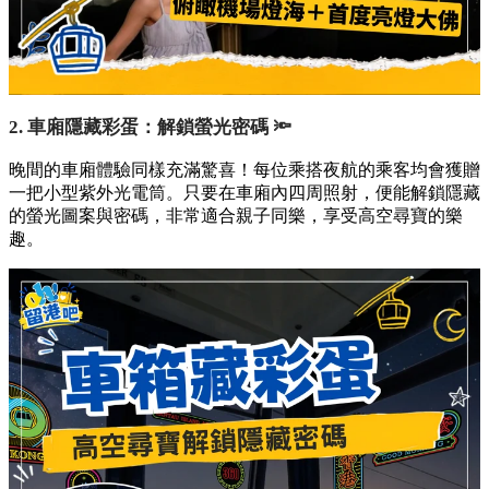
2. 車廂隱藏彩蛋：解鎖螢光密碼 🔦
晚間的車廂體驗同樣充滿驚喜！每位乘搭夜航的乘客均會獲贈
一把小型紫外光電筒。只要在車廂內四周照射，便能解鎖隱藏
的螢光圖案與密碼，非常適合親子同樂，享受高空尋寶的樂
趣。