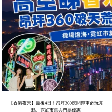
【香港夜景】最後4日！昂坪360夜間纜車必玩亮
點、霓虹市集與門票優惠