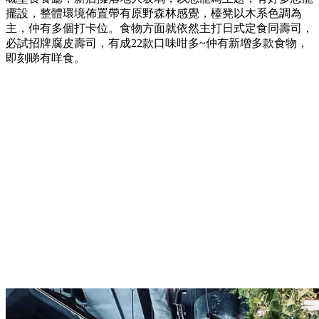
擺設，整體環境佈置帶有原野森林感覺，檯凳以木系色調為
主，仲有多個打卡位。食物方面就依然主打日式定食同壽司，
必試招牌腐皮壽司，有成22款口味咁多~仲有新增多款食物，
即刻睇有咩食。