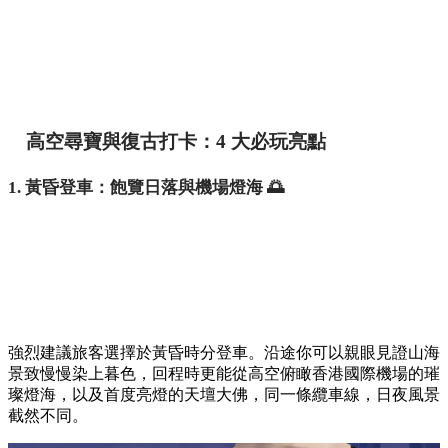
高空尋寶與復古打卡：4 大必玩亮點
1. 黃昏登車：飽覽日落與機場燈海 🌅
強烈建議旅客選擇於黃昏時分登車。沿途你可以親眼見證山海
景致慢慢染上暮色，回程時更能從高空俯瞰香港國際機場的璀
璨燈海，以及首度亮燈的天壇大佛，同一條纜車線，日夜風景
截然不同。