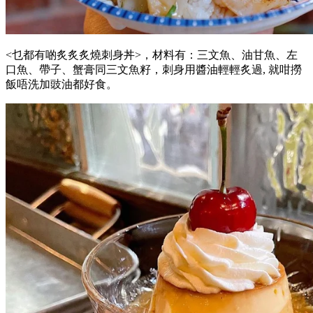
<乜都有啲炙炙炙燒刺身丼>，材料有：三文魚、油甘魚、左
口魚、帶子、蟹膏同三文魚籽，刺身用醬油輕輕炙過, 就咁撈
飯唔洗加豉油都好食。