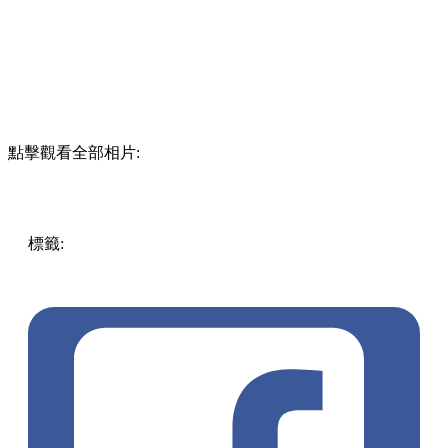
點擊觀看全部相片:
標籤:
中文(繁)
美食
香港
香港
美食
中環
香港美食
中環 / 上
環 / 西環
中環美食
中環餐廳
日式美食
為食龍
腐皮壽司
恐
龍
森林