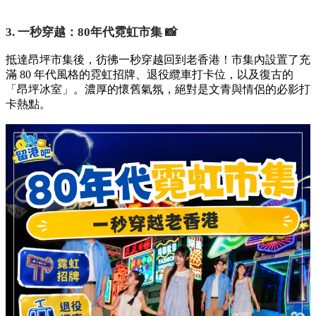
3. 一秒穿越：80年代霓虹市集 📸
抵達昂坪市集後，彷彿一秒穿越回到老香港！市集內設置了充
滿 80 年代風格的霓虹招牌、退役纜車打卡位，以及復古的
「昂坪冰室」。濃厚的懷舊氣氛，絕對是文青與情侶的必影打
卡熱點。