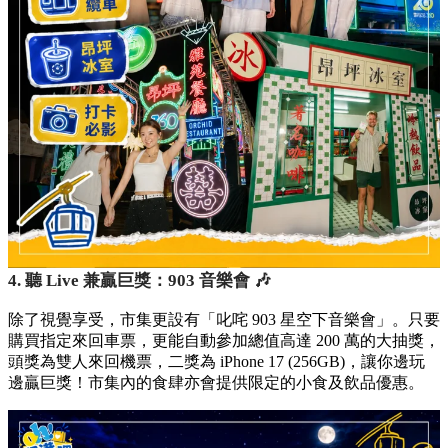
4. 聽 Live 兼贏巨獎：903 音樂會 🎶
除了視覺享受，市集更設有「叱咤 903 星空下音樂會」。只要
購買指定來回車票，更能自動參加總值高達 200 萬的大抽獎，
頭獎為雙人來回機票，二獎為 iPhone 17 (256GB)，讓你邊玩
邊贏巨獎！市集內的食肆亦會提供限定的小食及飲品優惠。