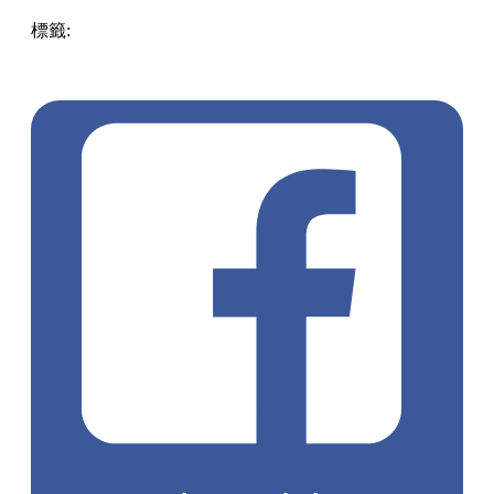
標籤:
Hong Kong
香港
香港打卡
週末好去處
昂坪360
昂坪
360夜間纜車
香港夜景
大嶼山景點
霓虹市集
903音樂會
昂
坪市集