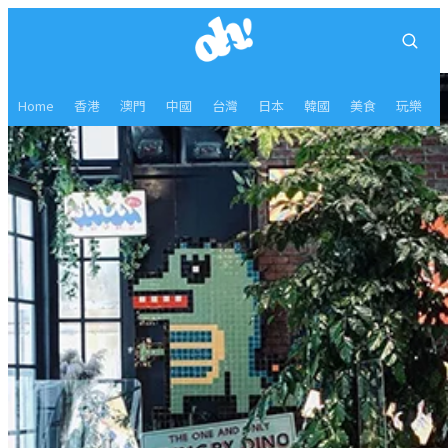
Home
香港
澳門
中國
台灣
日本
韓國
美食
玩樂