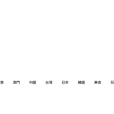
港
澳門
中國
台灣
日本
韓國
美食
玩