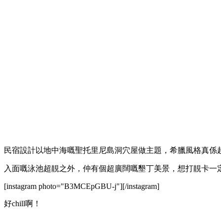
民宿設計以地中海嘅聖托里尼島洞穴屋做主題，希臘風格真係
入面嘅泳池超靚之外，仲有個超廣闊嘅墾丁美景，想打靚卡一
[instagram photo="B3MCEpGBU-j"][/instagram]
好chill啊！