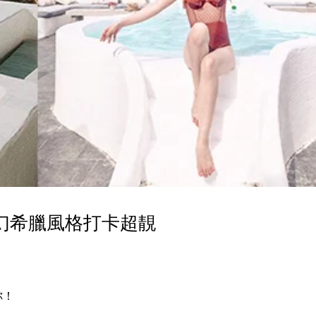
幻希臘風格打卡超靚
你！