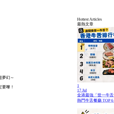
Hottest Articles
最熱文章
超夢幻～
1
定要嚟！
17 Jul
全港最強「世一牛舌」
熱門牛舌餐廳 TOP 