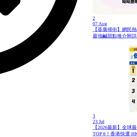
2
07 Aug
【葵廣掃街】網民熱推
最強鹹甜點推介附詳細
3
23 Jul
【2026最新】全球
TOP 8！香港快運 HK 