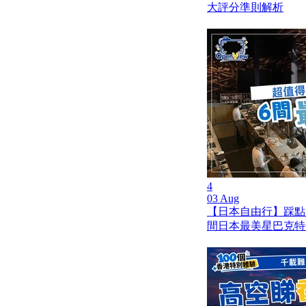
大評分準則解析
4
03 Aug
【日本自由行】踩點
間日本最美星巴克特