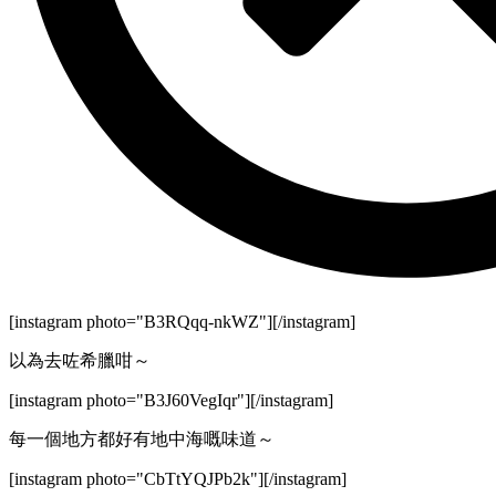
[instagram photo="B3RQqq-nkWZ"][/instagram]
以為去咗希臘咁～
[instagram photo="B3J60VegIqr"][/instagram]
每一個地方都好有地中海嘅味道～
[instagram photo="CbTtYQJPb2k"][/instagram]