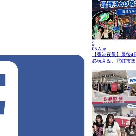
5
05 Aug
【香港夜景】最後4日
必玩亮點、霓虹市集