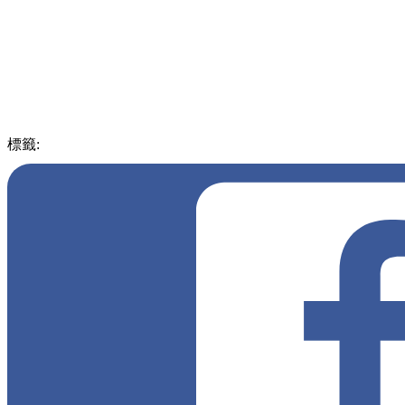
標籤:
中文(繁)
玩樂
台灣
台灣
夢幻
民宿
墾丁
希臘
藍天白雲
風格