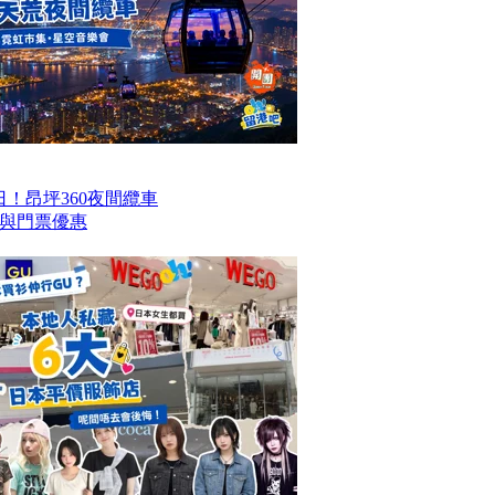
！昂坪360夜間纜車
與門票優惠