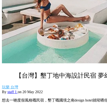
【台灣】墾丁地中海設計民宿 夢
玩樂
台灣
By
staff 1
on 20 May 2022
想去一啲度假風格嘅民宿，墾丁嘅國境之南design hotel就啱哂