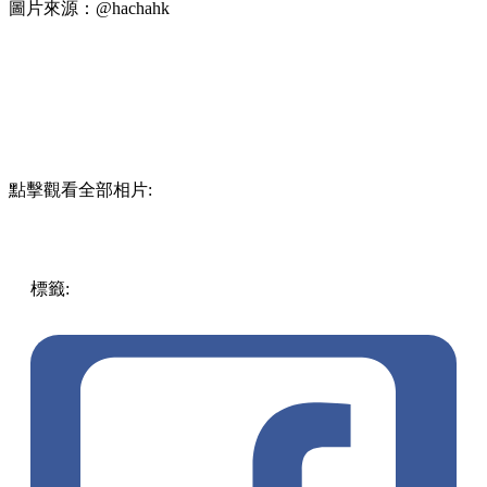
圖片來源：@hachahk
點擊觀看全部相片:
標籤:
中文(繁)
美食
香港
香港
美食
元朗
香港美食
掃街
香港
好去處
元朗美食
元朗好去處
元朗 / 天水圍