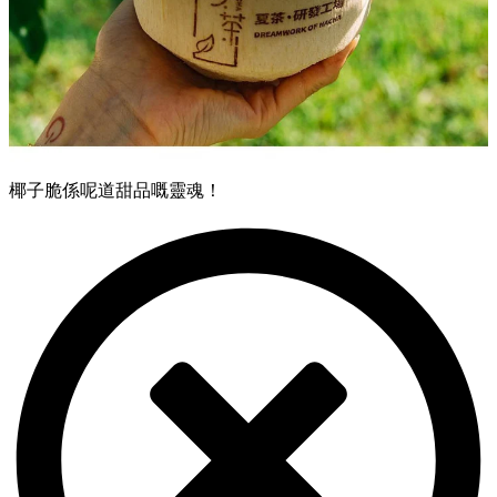
椰子脆係呢道甜品嘅靈魂！