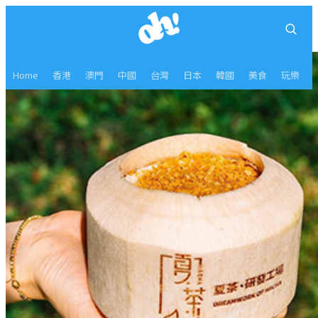
Home
香港
澳門
中國
台灣
日本
韓國
美食
玩樂