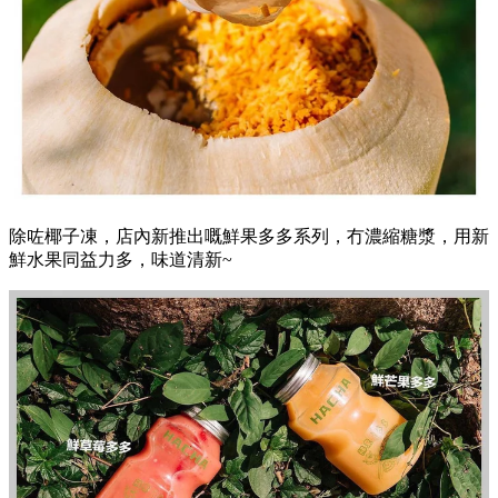
除咗椰子凍，店內新推出嘅鮮果多多系列，冇濃縮糖漿，用新
鮮水果同益力多，味道清新~