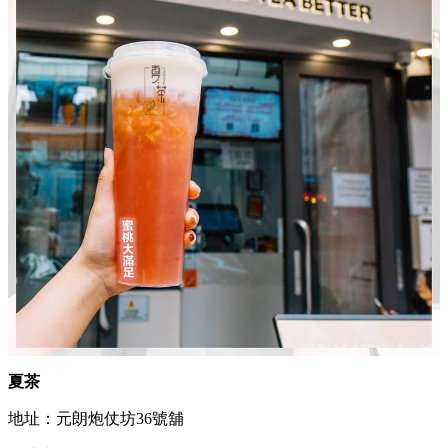
夏茶
地址：元朗炮仗坊36號舖