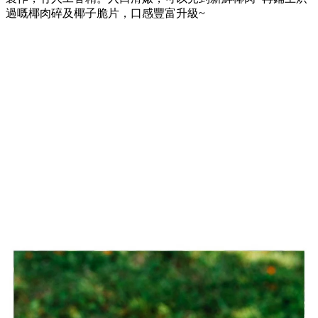
過嘅椰肉碎及椰子脆片，口感豐富升級~