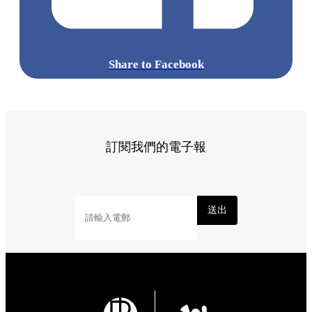
點擊觀看全部相片:
標籤:
中文(繁)
美食
香港
香港
美食
cafe
餐廳
香港美食
尖沙
咀美食
尖沙咀好去處
尖沙咀餐廳
尖沙咀
打卡cafe
尖沙咀 /
佐敦 / 油麻地
尖沙咀cafe