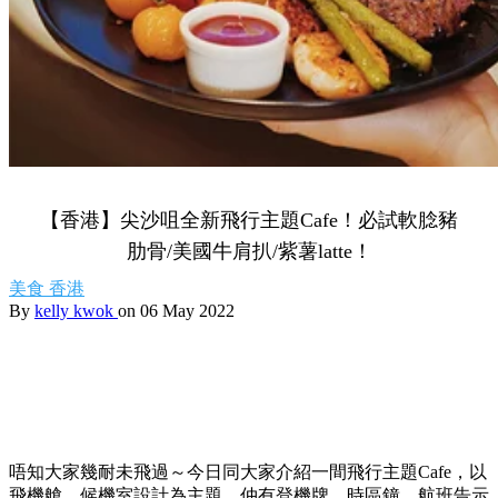
【香港】尖沙咀全新飛行主題Cafe！必試軟腍豬
肋骨/美國牛肩扒/紫薯latte！
美食
香港
By
kelly kwok
on 06 May 2022
唔知大家幾耐未飛過～今日同大家介紹一間飛行主題Cafe，以
飛機艙、候機室設計為主題，仲有登機牌、時區鐘、航班告示