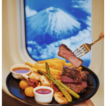
慢煮乳豬配薯角，層皮燒到脆卜卜。