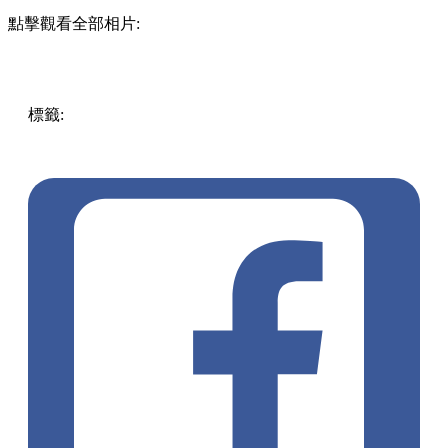
超多打卡位~
Cabin Crew Coffee by Holly Brown
地址：尖沙咀彌敦道 132 號美麗華廣場一期 2 樓 228 號舖
電話：5590 0283
營業時間：星期一至日 11:00-22:00
圖片來源IG：@
kobiiiiii
、@
daydaycheckin