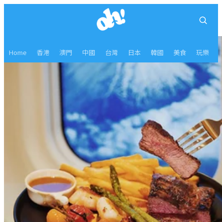
Home
香港
澳門
中國
台灣
日本
韓國
美食
玩樂