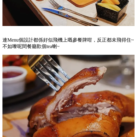
連Menu個設計都係好似飛機上嘅參餐牌咁，反正都未飛得住~
不如嚟呢間餐廳歎個tea喇~