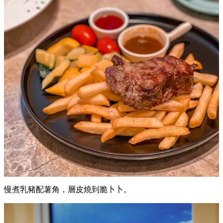
燒豬仔肋骨，肉質嫩滑軟
腍，鐘意食豬嘅你值得一試。