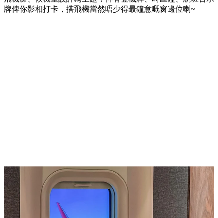
牌俾你影相打卡，搭飛機當然唔少得最鐘意嘅窗邊位喇~