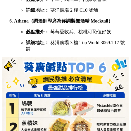
詳細地址：
葵涌廣場 2 樓 C10 號舖
Athena（調酒師即席為你調製無酒精 Mocktail）
必點推介：
莓莓愛收兵、桃桃可恥但好飲
詳細地址：
葵涌廣場 3 樓 Top World 3069-T17 號
舖