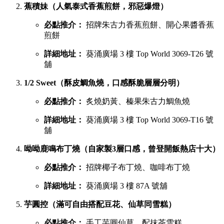
蕉積妹（人氣泰式香蕉煎餅，邪惡爆燈）
必點推介：
招牌朱古力香蕉煎餅、開心果醬香蕉
煎餅
詳細地址：
葵涌廣場 3 樓 Top World 3069-T26 號
舖
1/2 Sweet（酥皮鯛魚燒，口感酥脆層層分明）
必點推介：
炙燒奶黃、榛果朱古力鯛魚燒
詳細地址：
葵涌廣場 3 樓 Top World 3069-T16 號
舖
呦呦鹿鳴布丁燒（自家製3層口感，曾登開飯熱店十大）
必點推介：
招牌椰子布丁燒、咖啡布丁燒
詳細地址：
葵涌廣場 3 樓 87A 號舖
芋圓控（滿可自由搭配豆花、仙草同雪糕）
必點推介：
手工芋圓仙草、配抹茶雪糕