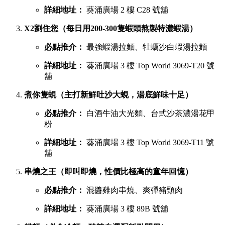
詳細地址：
葵涌廣場 2 樓 C28 號舖
X2劉住您（每日用200-300隻蝦頭熬製特濃蝦湯）
必點推介：
最強蝦湯拉麵、牡蠣沙白蝦湯拉麵
詳細地址：
葵涌廣場 3 樓 Top World 3069-T20 號
舖
煮你隻蜆（主打新鮮吐沙大蜆，湯底鮮味十足）
必點推介：
白酒牛油大光麵、台式沙茶濃湯花甲
粉
詳細地址：
葵涌廣場 3 樓 Top World 3069-T11 號
舖
串燒之王（即叫即燒，性價比極高的童年回憶）
必點推介：
混醬雞肉串燒、爽彈豬頸肉
詳細地址：
葵涌廣場 3 樓 89B 號舖