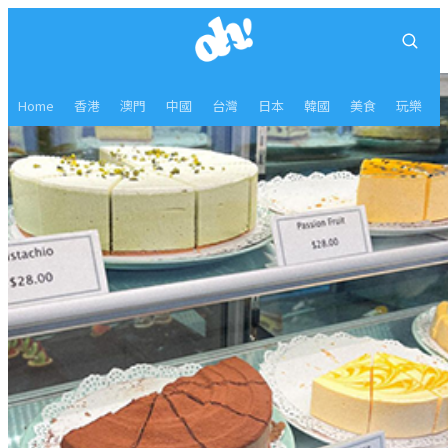
Home
香港
澳門
中國
台灣
日本
韓國
美食
玩樂