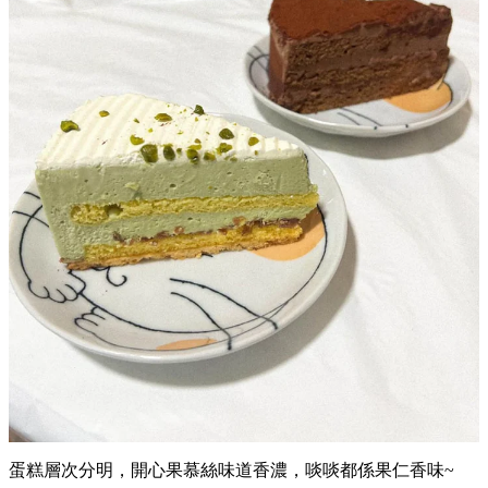
蛋糕層次分明，開心果慕絲味道香濃，啖啖都係果仁香味~