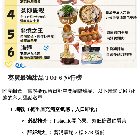
葵廣最強甜品 TOP 6 排行榜
吃完鹹食，當然要預留胃部空間品嚐甜品。以下是網民極力推
薦的六大甜點名單：
鳩戟（梳乎厘充滿空氣感，入口即化）
必點推介：
Pistachio開心果、超低糖質伯爵茶
詳細地址：
葵涌廣場 3 樓 87B 號舖