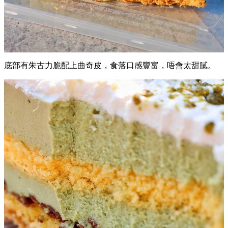
底部有朱古力脆配上曲奇皮，食落口感豐富，唔會太甜膩。