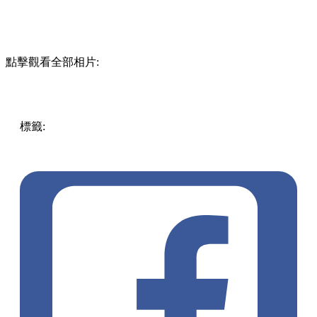
點擊觀看全部相片:
標籤:
中文(繁)
中文(繁)
美食
香港
香港
美食
甜品
尖沙咀美
食
尖沙咀
蛋糕
尖沙咀 / 佐敦 / 油麻地
尖沙咀蛋糕
尖沙咀甜
品
pll_6530f1717d304