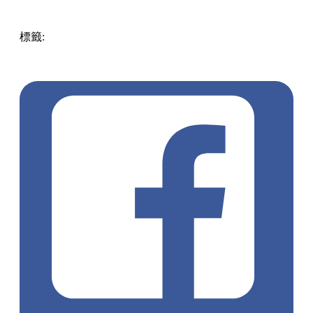
標籤:
Hong Kong
香港
葵廣美食
葵芳好去處
葵芳 / 青衣
葵
涌廣場
葵廣掃街
香港平民美食
慧食貓
鳩戟
呦呦鹿鳴布丁
燒