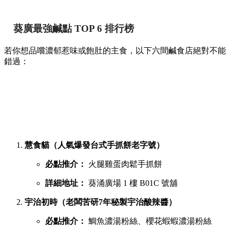
葵廣最強鹹點 TOP 6 排行榜
若你想品嚐濃郁惹味或飽肚的主食，以下六間鹹食店絕對不能
錯過：
慧食貓（人氣爆發台式手抓餅老字號）
必點推介：
火腿雞蛋肉鬆手抓餅
詳細地址：
葵涌廣場 1 樓 B01C 號舖
宇治初時（老闆苦研7年秘製宇治酸辣醬）
必點推介：
鯛魚濃湯粉絲、櫻花蝦蝦濃湯粉絲