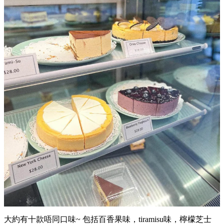
大約有十款唔同口味~ 包括百香果味，tiramisu味，檸檬芝士