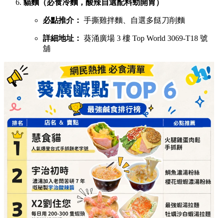
貓麵（必食冷麵，酸辣自選配料勁開胃）
必點推介：
手撕雞拌麵、自選多餸刀削麵
詳細地址：
葵涌廣場 3 樓 Top World 3069-T18 號
舖