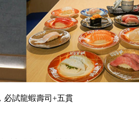
幕，必試龍蝦壽司+五貫