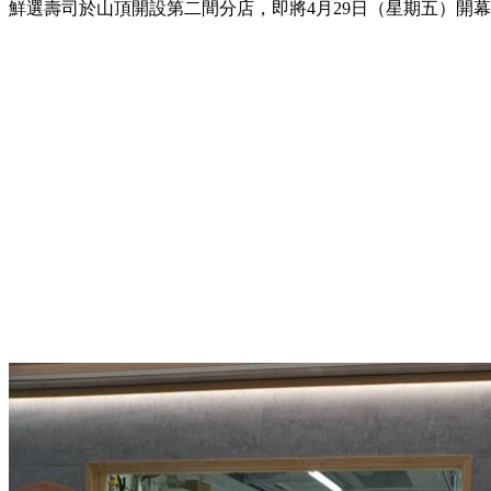
鮮選壽司於山頂開設第二間分店，即將4月29日（星期五）開幕