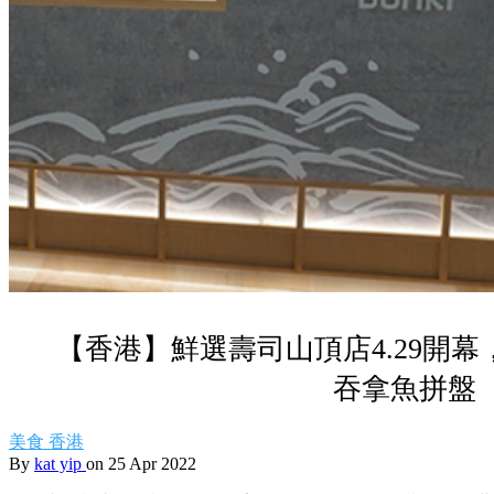
【香港】鮮選壽司山頂店4.29開
吞拿魚拼盤
美食
香港
By
kat yip
on 25 Apr 2022