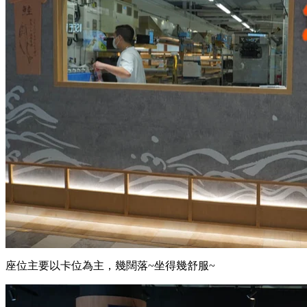
座位主要以卡位為主，幾闊落~坐得幾舒服~