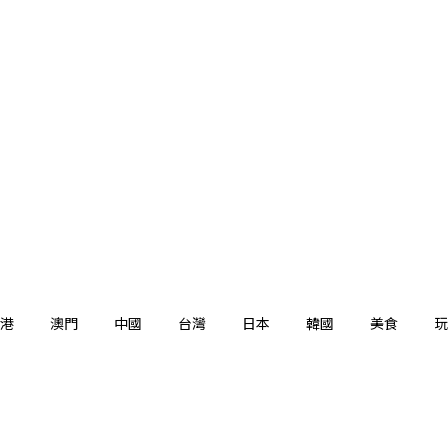
港
澳門
中國
台灣
日本
韓國
美食
玩