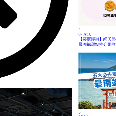
4
07 Aug
【葵廣掃街】網民熱推
最強鹹甜點推介附詳細
5