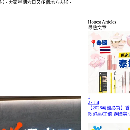
啦~ 大家星期六日又多個地方去啦~
Hottest Articles
最熱文章
1
27 Jul
【2026泰國必買】
款超高CP值 泰國美