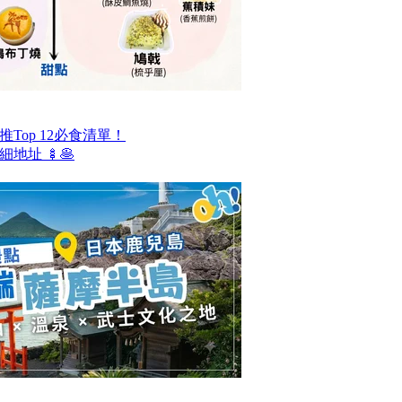
Top 12必食清單！
地址 🍢🥞