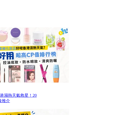
香港濕熱天氣救星！20
妝推介