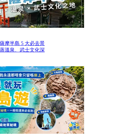
摩半島 5 大必去景
蒸溫泉、武士文化深