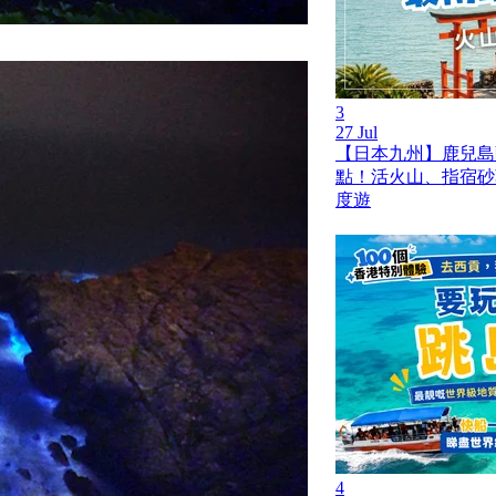
3
27 Jul
【日本九州】鹿兒島薩
點！活火山、指宿砂
度遊
4