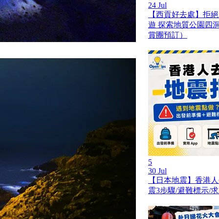
24 Jul
【西貢好去處】拒絕
遊 探索地質公園四
賞團預訂）
5
30 Jul
【日本地震】香港人
震3步驟/避難標示/