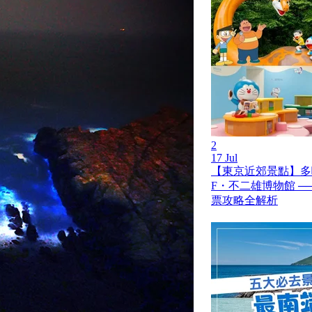
2
17 Jul
【東京近郊景點】多
F・不二雄博物館 ─
票攻略全解析