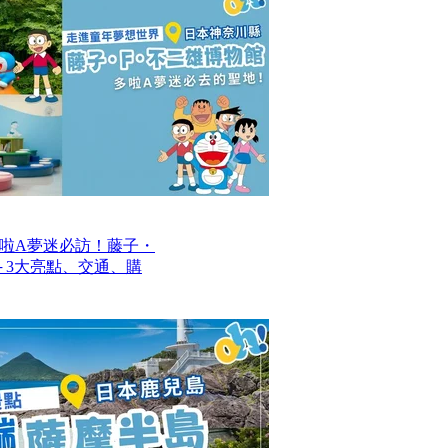
啦A夢迷必訪！藤子・
─ 3大亮點、交通、購