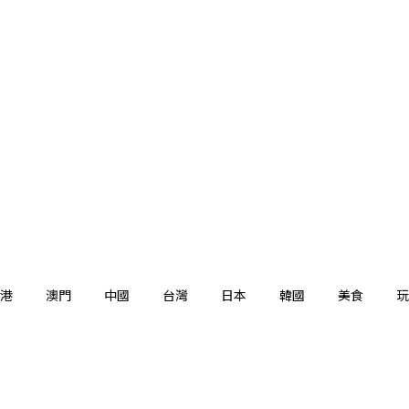
港
澳門
中國
台灣
日本
韓國
美食
玩