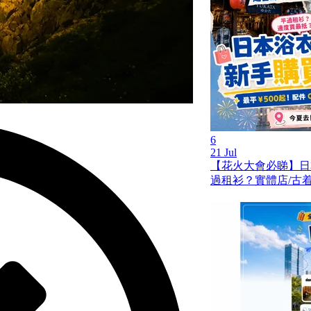
6
21 Jul
【花火大會必睇】日
過租衫？實體店/古着