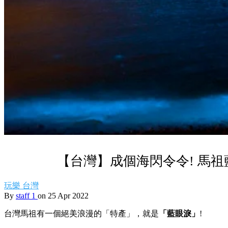
【台灣】成個海閃令令! 馬
玩樂
台灣
By
staff 1
on 25 Apr 2022
台灣馬祖有一個絕美浪漫的「特產」，就是
「藍眼淚」
!