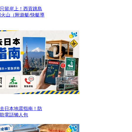
只留岸上！西貢跳島
洞火山（附遊艇/快艇導
去日本地震指南！防
求助電話懶人包