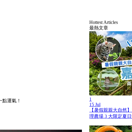
Hottest Articles
最熱文章
1
一點運氣！
15 Jul
【暑假親親大自然】
理農場 3 大限定夏