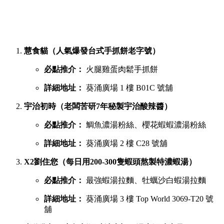
慧食貓（人氣爆發台式手抓餅老字號）
必點推介：
火腿雞蛋肉鬆手抓餅
詳細地址：
葵涌廣場 1 樓 B01C 號舖
宇治初時（老闆苦研7年秘製宇治酸辣醬）
必點推介：
鯛魚濃湯粉絲、櫻花蝦蝦濃湯粉絲
詳細地址：
葵涌廣場 2 樓 C28 號舖
X2劉住您（每日用200-300隻蝦頭熬製特濃蝦湯）
必點推介：
最強蝦湯拉麵、牡蠣沙白蝦湯拉麵
詳細地址：
葵涌廣場 3 樓 Top World 3069-T20 號
舖