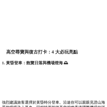
高空尋寶與復古打卡：4 大必玩亮點
1. 黃昏登車：飽覽日落與機場燈海 🌅
強烈建議旅客選擇於黃昏時分登車。沿途你可以親眼見證山海