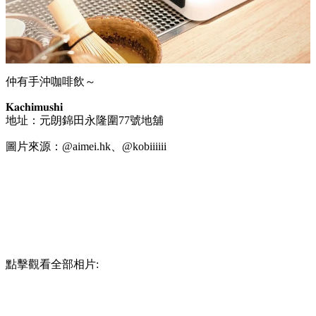
仲有手沖咖啡飲～
𝐊𝐚𝐜𝐡𝐢𝐦𝐮𝐬𝐡𝐢
地址：元朗錦田永隆圍77號地舖
圖片來源：@aimei.hk、@kobiiiiii
點擊觀看全部相片: