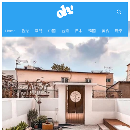
Home
香港
澳門
中國
台灣
日本
韓國
美食
玩樂