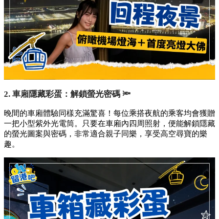
2. 車廂隱藏彩蛋：解鎖螢光密碼 🔦
晚間的車廂體驗同樣充滿驚喜！每位乘搭夜航的乘客均會獲贈
一把小型紫外光電筒。只要在車廂內四周照射，便能解鎖隱藏
的螢光圖案與密碼，非常適合親子同樂，享受高空尋寶的樂
趣。