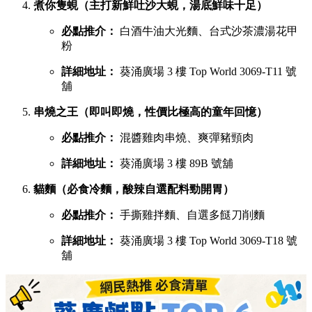
煮你隻蜆（主打新鮮吐沙大蜆，湯底鮮味十足）
必點推介：
白酒牛油大光麵、台式沙茶濃湯花甲
粉
詳細地址：
葵涌廣場 3 樓 Top World 3069-T11 號
舖
串燒之王（即叫即燒，性價比極高的童年回憶）
必點推介：
混醬雞肉串燒、爽彈豬頸肉
詳細地址：
葵涌廣場 3 樓 89B 號舖
貓麵（必食冷麵，酸辣自選配料勁開胃）
必點推介：
手撕雞拌麵、自選多餸刀削麵
詳細地址：
葵涌廣場 3 樓 Top World 3069-T18 號
舖