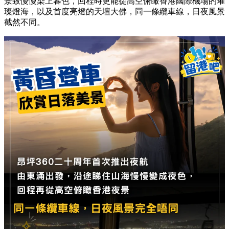
景致慢慢染上暮色，回程時更能從高空俯瞰香港國際機場的璀
璨燈海，以及首度亮燈的天壇大佛，同一條纜車線，日夜風景
截然不同。