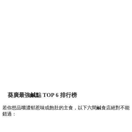
葵廣最強鹹點 TOP 6 排行榜
若你想品嚐濃郁惹味或飽肚的主食，以下六間鹹食店絕對不能
錯過：