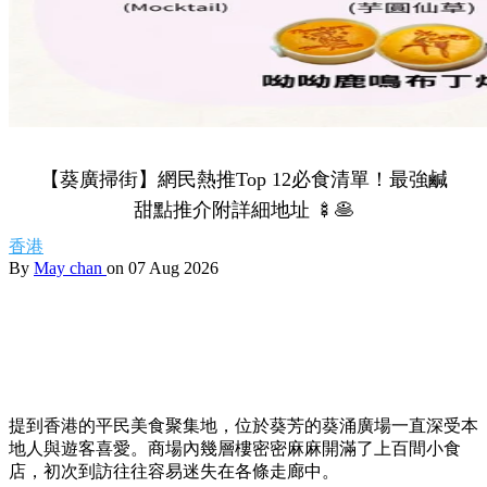
【葵廣掃街】網民熱推Top 12必食清單！最強鹹
甜點推介附詳細地址 🍢🥞
香港
By
May chan
on 07 Aug 2026
提到香港的平民美食聚集地，位於葵芳的葵涌廣場一直深受本
地人與遊客喜愛。商場內幾層樓密密麻麻開滿了上百間小食
店，初次到訪往往容易迷失在各條走廊中。