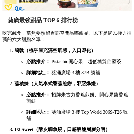
葵廣最強甜品 TOP 6 排行榜
吃完鹹食，當然要預留胃部空間品嚐甜品。以下是網民極力推
薦的六大甜點名單：
鳩戟（梳乎厘充滿空氣感，入口即化）
必點推介：
Pistachio開心果、超低糖質伯爵茶
詳細地址：
葵涌廣場 3 樓 87B 號舖
蕉積妹（人氣泰式香蕉煎餅，邪惡爆燈）
必點推介：
招牌朱古力香蕉煎餅、開心果醬香蕉
煎餅
詳細地址：
葵涌廣場 3 樓 Top World 3069-T26 號
舖
1/2 Sweet（酥皮鯛魚燒，口感酥脆層層分明）