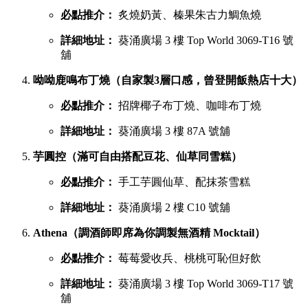
必點推介：
炙燒奶黃、榛果朱古力鯛魚燒
詳細地址：
葵涌廣場 3 樓 Top World 3069-T16 號
舖
呦呦鹿鳴布丁燒（自家製3層口感，曾登開飯熱店十大）
必點推介：
招牌椰子布丁燒、咖啡布丁燒
詳細地址：
葵涌廣場 3 樓 87A 號舖
芋圓控（滿可自由搭配豆花、仙草同雪糕）
必點推介：
手工芋圓仙草、配抹茶雪糕
詳細地址：
葵涌廣場 2 樓 C10 號舖
Athena（調酒師即席為你調製無酒精 Mocktail）
必點推介：
莓莓愛收兵、桃桃可恥但好飲
詳細地址：
葵涌廣場 3 樓 Top World 3069-T17 號
舖