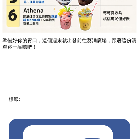
準備好你的胃口，這個週末就出發前往葵涌廣場，跟著這份清
單逐一品嚐吧！
標籤:
Hong Kong
香港
葵廣美食
葵芳好去處
葵芳 / 青衣
葵
涌廣場
葵廣掃街
香港平民美食
慧食貓
鳩戟
呦呦鹿鳴布丁
燒