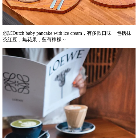
必試Dutch baby pancake with ice cream，有多款口味，包括抹
茶紅豆，無花果，藍莓檸檬～