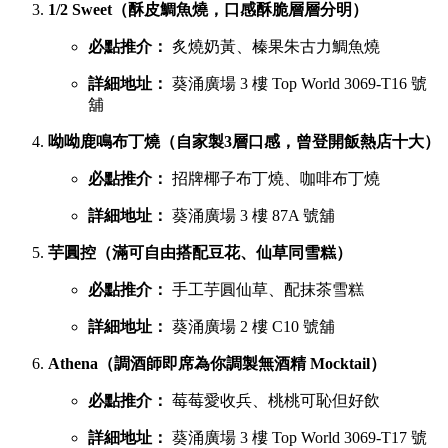
1/2 Sweet（酥皮鯛魚燒，口感酥脆層層分明）
必點推介：
炙燒奶黃、榛果朱古力鯛魚燒
詳細地址：
葵涌廣場 3 樓 Top World 3069-T16 號
舖
呦呦鹿鳴布丁燒（自家製3層口感，曾登開飯熱店十大）
必點推介：
招牌椰子布丁燒、咖啡布丁燒
詳細地址：
葵涌廣場 3 樓 87A 號舖
芋圓控（滿可自由搭配豆花、仙草同雪糕）
必點推介：
手工芋圓仙草、配抹茶雪糕
詳細地址：
葵涌廣場 2 樓 C10 號舖
Athena（調酒師即席為你調製無酒精 Mocktail）
必點推介：
莓莓愛收兵、桃桃可恥但好飲
詳細地址：
葵涌廣場 3 樓 Top World 3069-T17 號