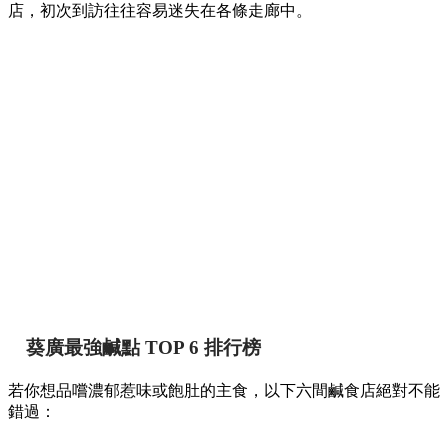
店，初次到訪往往容易迷失在各條走廊中。
葵廣最強鹹點 TOP 6 排行榜
若你想品嚐濃郁惹味或飽肚的主食，以下六間鹹食店絕對不能
錯過：