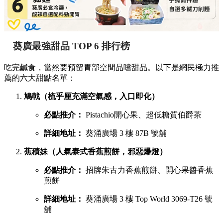
葵廣最強甜品 TOP 6 排行榜
吃完鹹食，當然要預留胃部空間品嚐甜品。以下是網民極力推
薦的六大甜點名單：
鳩戟（梳乎厘充滿空氣感，入口即化）
必點推介：
Pistachio開心果、超低糖質伯爵茶
詳細地址：
葵涌廣場 3 樓 87B 號舖
蕉積妹（人氣泰式香蕉煎餅，邪惡爆燈）
必點推介：
招牌朱古力香蕉煎餅、開心果醬香蕉
煎餅
詳細地址：
葵涌廣場 3 樓 Top World 3069-T26 號
舖