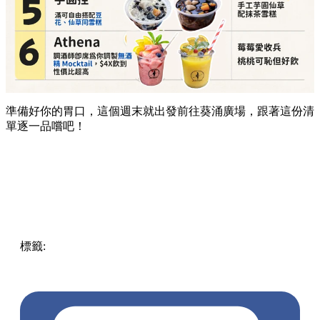
準備好你的胃口，這個週末就出發前往葵涌廣場，跟著這份清
單逐一品嚐吧！
標籤:
Hong Kong
香港
葵廣美食
葵芳好去處
葵芳 / 青衣
葵
涌廣場
葵廣掃街
香港平民美食
慧食貓
鳩戟
呦呦鹿鳴布丁
燒