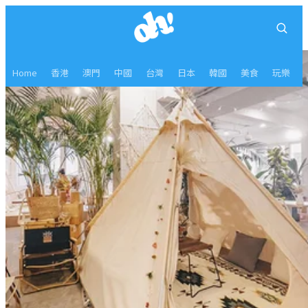
Home
香港
澳門
中國
台灣
日本
韓國
美食
玩樂