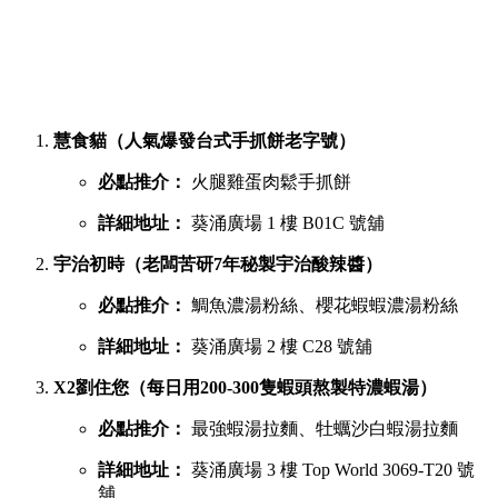
慧食貓（人氣爆發台式手抓餅老字號）
必點推介：
火腿雞蛋肉鬆手抓餅
詳細地址：
葵涌廣場 1 樓 B01C 號舖
宇治初時（老闆苦研7年秘製宇治酸辣醬）
必點推介：
鯛魚濃湯粉絲、櫻花蝦蝦濃湯粉絲
詳細地址：
葵涌廣場 2 樓 C28 號舖
X2劉住您（每日用200-300隻蝦頭熬製特濃蝦湯）
必點推介：
最強蝦湯拉麵、牡蠣沙白蝦湯拉麵
詳細地址：
葵涌廣場 3 樓 Top World 3069-T20 號
舖