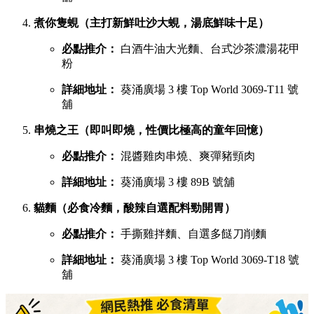
煮你隻蜆（主打新鮮吐沙大蜆，湯底鮮味十足）
必點推介：
白酒牛油大光麵、台式沙茶濃湯花甲
粉
詳細地址：
葵涌廣場 3 樓 Top World 3069-T11 號
舖
串燒之王（即叫即燒，性價比極高的童年回憶）
必點推介：
混醬雞肉串燒、爽彈豬頸肉
詳細地址：
葵涌廣場 3 樓 89B 號舖
貓麵（必食冷麵，酸辣自選配料勁開胃）
必點推介：
手撕雞拌麵、自選多餸刀削麵
詳細地址：
葵涌廣場 3 樓 Top World 3069-T18 號
舖