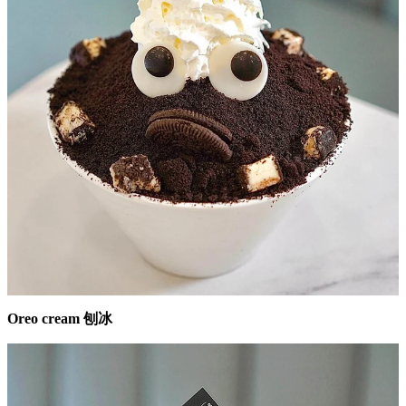
Oreo cream 刨冰