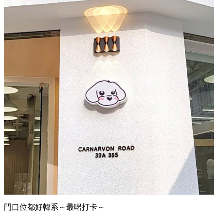
門口位都好韓系～最啱打卡～