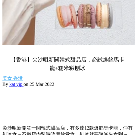
【香港】尖沙咀新開韓式甜品店，必試爆餡馬卡
龍+糯米糍刨冰
美食
香港
By
kat yip
on 25 Mar 2022
尖沙咀新開咗一間韓式甜品店，有多達12款爆餡馬卡龍，仲有
刨冰食～不過店內暫時唔開放堂食，刨冰就要遲啲先食到～