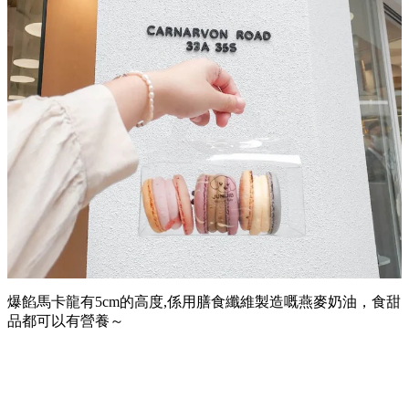
爆餡馬卡龍有5cm的高度,係用膳食纖維製造嘅燕麥奶油，食甜
品都可以有營養～