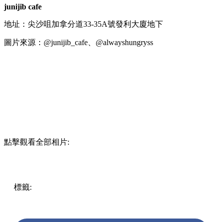
junijib cafe
地址：尖沙咀加拿分道33-35A號發利大廈地下
圖片來源：@junijib_cafe、@alwayshungryss
點擊觀看全部相片:
標籤:
中文(繁)
中文(繁)
香港
香港
美食
甜品
香港美食
香港
好去處
尖沙咀美食
尖沙咀好去處
尖沙咀
韓國甜品
尖沙咀 /
佐敦 / 油麻地
pll_644238092c58e