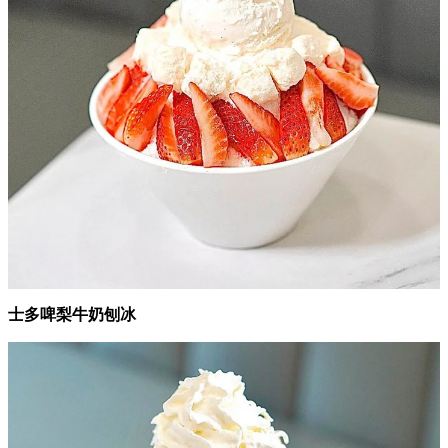
士多啤梨牛奶刨冰