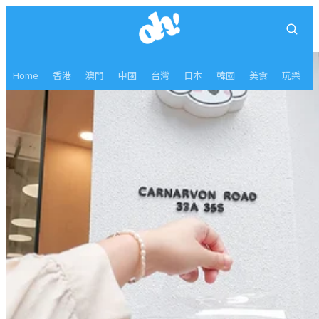
Home
香港
澳門
中國
台灣
日本
韓國
美食
玩樂