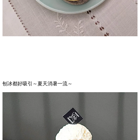
刨冰都好吸引～夏天消暑一流～