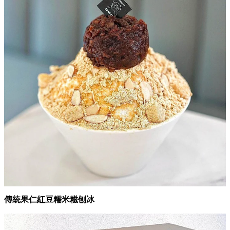
傳統果仁紅豆糯米糍刨冰