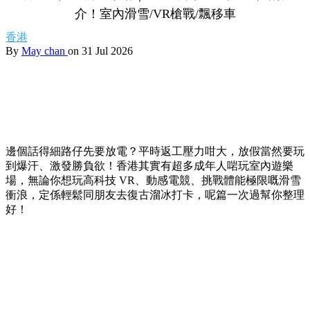
介！室內滑雪/VR槍戰/飄移車
香港
By
May chan
on 31 Jul 2026
邊個話得細路仔先要放電？平時返工壓力咁大，放假當然要玩
到爆汗、激發勝負欲！香港其實有超多成年人啱玩室內遊樂
場，無論你想玩高科技 VR、動感電競、挑戰體能極限嘅滑雪
衝浪，定係輕鬆同朋友去復古溜冰打卡，呢篇一次過幫你整理
好！