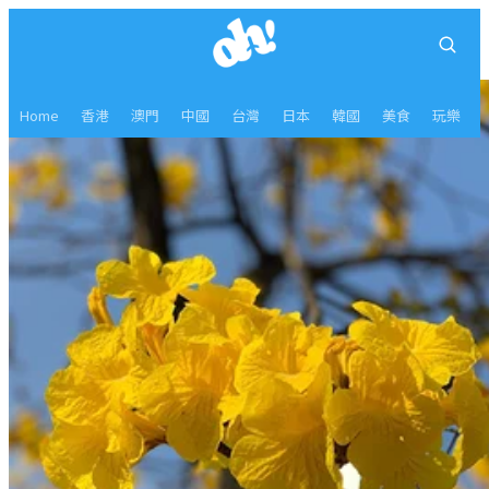
Home
香港
澳門
中國
台灣
日本
韓國
美食
玩樂