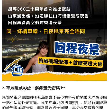
2. 車廂隱藏彩蛋：解鎖螢光密碼 🔦
晚間的車廂體驗同樣充滿驚喜！每位乘搭夜航的乘客均會獲贈
一把小型紫外光電筒。只要在車廂內四周照射，便能解鎖隱藏
的螢光圖案與密碼，非常適合親子同樂，享受高空尋寶的樂