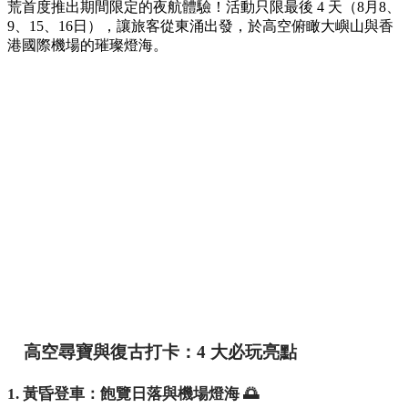
荒首度推出期間限定的夜航體驗！活動只限最後 4 天（8月8、
9、15、16日），讓旅客從東涌出發，於高空俯瞰大嶼山與香
港國際機場的璀璨燈海。
高空尋寶與復古打卡：4 大必玩亮點
1. 黃昏登車：飽覽日落與機場燈海 🌅