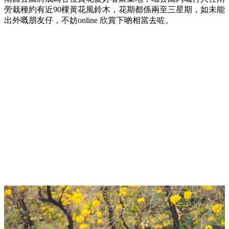
旁栽種約有近90棵黃花風鈴木，花期都係兩至三星期，如未能
出外嘅朋友仔，不妨online 欣賞下啲相當去咗。