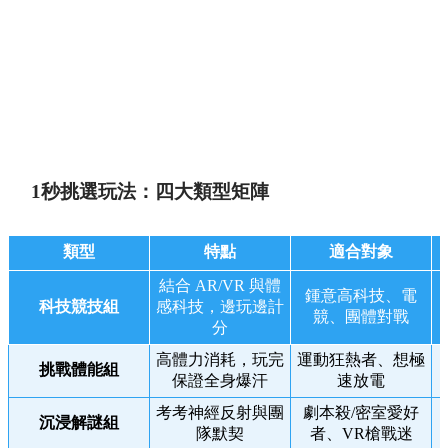
1秒挑選玩法：四大類型矩陣
類型
特點
適合對象
結合 AR/VR 與體
鍾意高科技、電
科技競技組
感科技，邊玩邊計
競、團體對戰
分
高體力消耗，玩完
運動狂熱者、想極
挑戰體能組
保證全身爆汗
速放電
考考神經反射與團
劇本殺/密室愛好
沉浸解謎組
隊默契
者、VR槍戰迷