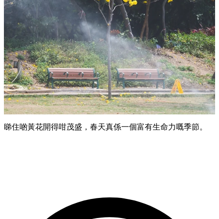
睇住啲黃花開得咁茂盛，春天真係一個富有生命力嘅季節。