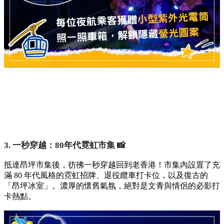
3. 一秒穿越：80年代霓虹市集 📸
抵達昂坪市集後，彷彿一秒穿越回到老香港！市集內設置了充
滿 80 年代風格的霓虹招牌、退役纜車打卡位，以及復古的
「昂坪冰室」。濃厚的懷舊氣氛，絕對是文青與情侶的必影打
卡熱點。