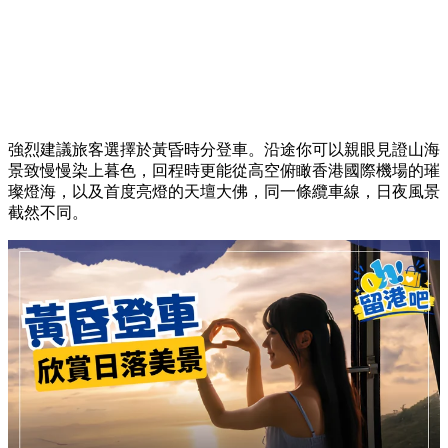
強烈建議旅客選擇於黃昏時分登車。沿途你可以親眼見證山海
景致慢慢染上暮色，回程時更能從高空俯瞰香港國際機場的璀
璨燈海，以及首度亮燈的天壇大佛，同一條纜車線，日夜風景
截然不同。