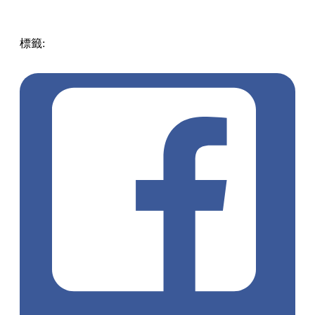
標籤:
中文(繁)
中文(繁)
香港
玩樂
打卡
賞花
南昌公園
黃花
風鈴木
深水埗 / 長沙灣
pll_6437b6b325752