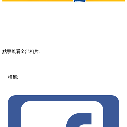
點擊觀看全部相片:
標籤:
Hong Kong
香港
香港打卡
週末好去處
昂坪360
昂坪
360夜間纜車
香港夜景
大嶼山景點
霓虹市集
903音樂會
昂
坪市集