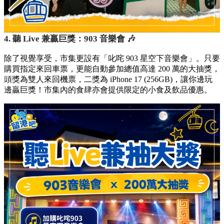
4. 聽 Live 兼贏巨獎：903 音樂會 🎶
除了視覺享受，市集更設有「叱咤 903 星空下音樂會」。只要
購買指定來回車票，更能自動參加總值高達 200 萬的大抽獎，
頭獎為雙人來回機票，二獎為 iPhone 17 (256GB)，讓你邊玩
邊贏巨獎！市集內的食肆亦會提供限定的小食及飲品優惠。