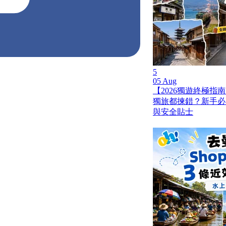
5
05 Aug
【2026獨遊終極指南
獨旅都揀錯？新手必
與安全貼士