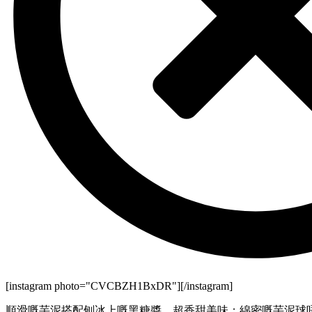
[instagram photo="CVCBZH1BxDR"][/instagram]
順滑嘅芋泥搭配刨冰上嘅黑糖醬，超香甜美味；綿密嘅芋泥球