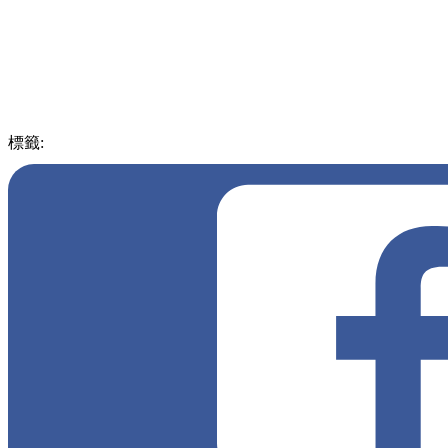
標籤:
中文(繁)
美食
台灣
高雄
芋頭牛奶冰
芋頭
芋泥
黑糖
芋球
練乳