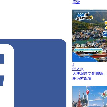
度遊
煉奶
張家豪功夫甜品
鼓山
剉冰
芋泥瀑布
4
05 Aug
大澳深度文化體驗：
統漁村風情