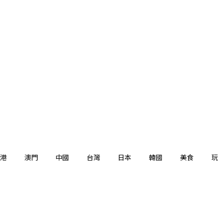
港
澳門
中國
台灣
日本
韓國
美食
玩