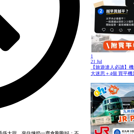
1
21 Jul
【旅遊達人必讀】機
大迷思＋4個 買平機
唔係太甜，夾住煉奶一齊食剛剛好；不