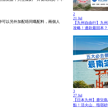
2
21 Jul
仲可以另外加配唔同嘅配料，兩個人
【九州自由行】九州JR
攻略！邊款最回本？
3
27 Jul
【日本九州】鹿兒島薩
點！活火山、指宿砂