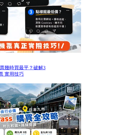
票幾時買最平？破解3
票 實用技巧