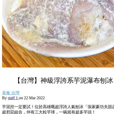
【台灣】神級浮誇系芋泥瀑布刨冰
美食
台灣
By
staff 1
on 22 Mar 2022
芋泥控一定要試！位於高雄嘅超浮誇人氣刨冰「張家豪功夫甜
超邪惡組合，仲有三大粒芋球，一碗就有超多芋頭！