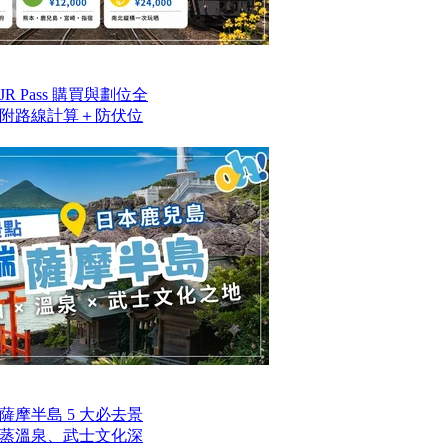
 Pass 購買與劃位全
附路線計算＋防伏位
摩半島 5 大必去景
蒸溫泉、武士文化深