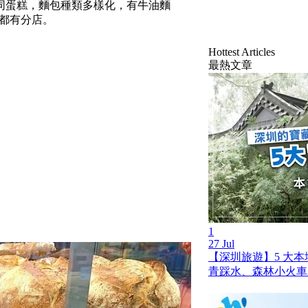
同蛋糕，麵包種類多樣化，有牛油麵
灣都有分店。
Hottest Articles
最熱文章
1
27 Jul
【深圳旅遊】5 大
青踩水、森林小火車