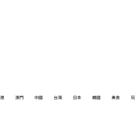
港
澳門
中國
台灣
日本
韓國
美食
玩