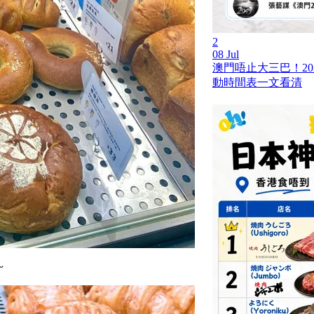
2
08 Jul
澳門唔止大三巴！20
動時間表一文看清
～