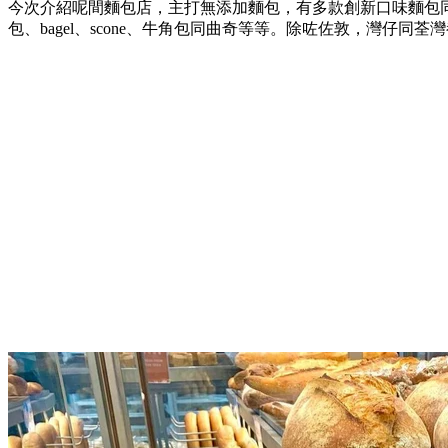
今次介紹呢間麵包店，主打無添加麵包，有多款創新口味麵包
包、bagel、scone、牛角包同曲奇等等。除咗佐敦，灣仔同荃