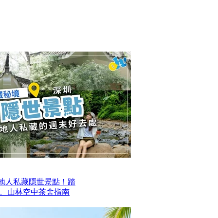
本地人私藏隱世景點！踏
、山林空中茶舍指南