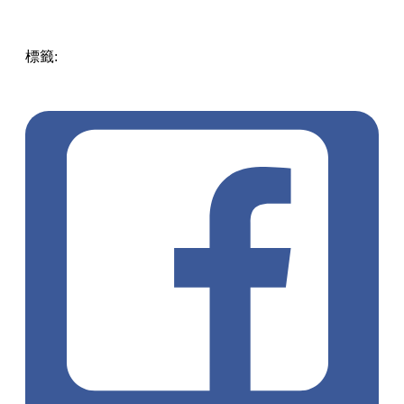
標籤:
中文(繁)
中文(繁)
美食
美食
日本
放假去邊!?
日本美食
奈良
奈良美食
福袋腐皮烏冬
pll_6226d89931035
pll_63f5da78dfbb6