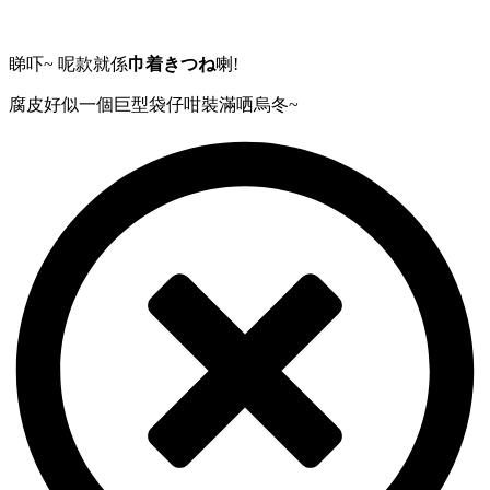
睇吓~ 呢款就係
巾着きつね
喇!
腐皮好似一個巨型袋仔咁裝滿哂烏冬~