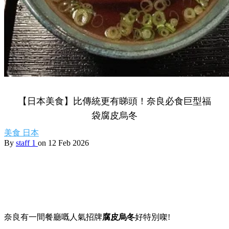
【日本美食】比傳統更有睇頭！奈良必食巨型福
袋腐皮烏冬
美食
日本
By
staff 1
on 12 Feb 2026
奈良有一間餐廳嘅人氣招牌
腐皮烏冬
好特別㗎!