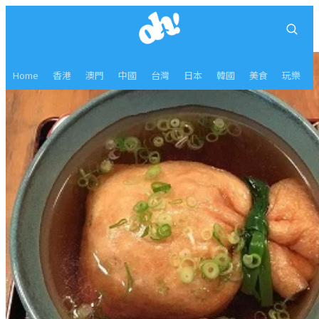
Home
香港
澳門
中國
台灣
日本
韓國
美食
玩樂