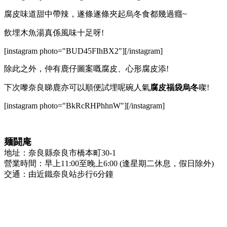
腐皮味道甜中帶辣，遂條遂條夾起烏冬食都幾過癮~
飲埋木魚湯真係風味十足呀!
[instagram photo="BUD45FIhBX2"][/instagram]
除此之外，仲有鹿仔圖案嘅腐皮、心形腐皮添!
下次嚟奈良睇鹿亦可以順便試埋呢碗人氣
腐皮福袋烏冬
㗎!
[instagram photo="BkRcRHPhhnW"][/instagram]
麺闘庵
地址：奈良縣奈良市橋本町30-1
營業時間：早上11:00至晚上6:00 (逢星期二休息，假日除外)
交通：由近鐵奈良站步行6分鐘