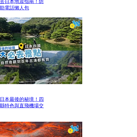
去日本地震指南！防
求助電話懶人包
日本最後的秘境！四
四縣特色與直飛機場交