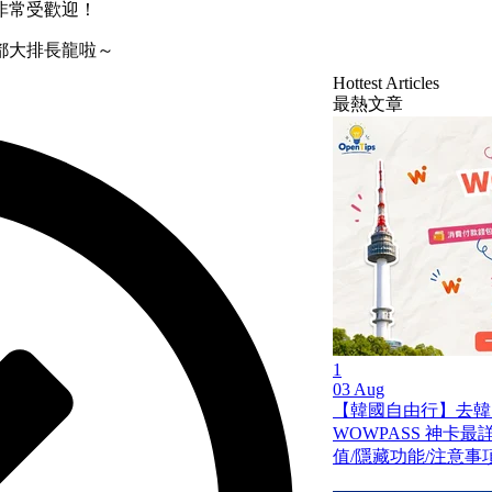
非常受歡迎！
都大排長龍啦～
Hottest Articles
最熱文章
1
03 Aug
【韓國自由行】去韓
WOWPASS 神卡
值/隱藏功能/注意事