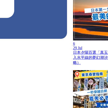
6
29 Jul
日本夕陽百選「真玉
入水平線的夢幻潮汐
略）