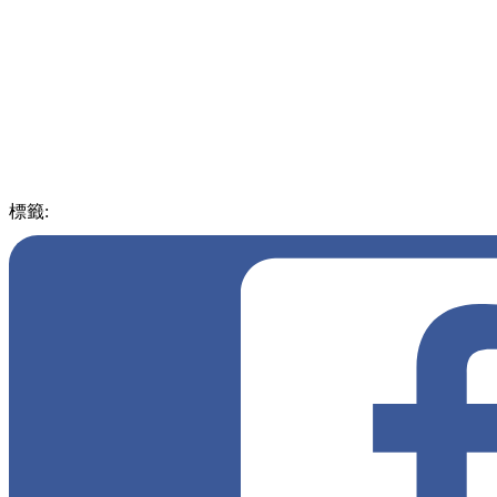
標籤:
中文(繁)
美食
台灣
台灣
桃園
拉絲
芝士
車輪餅
鹽酥雞