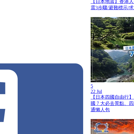
【日本地震】香港人
震3步驟/避難標示/
5
22 Jul
【日本四國自由行】
國 7 大必去景點、
通懶人包