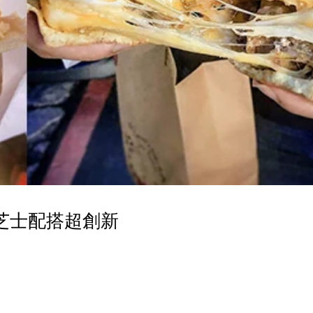
芝士配搭超創新