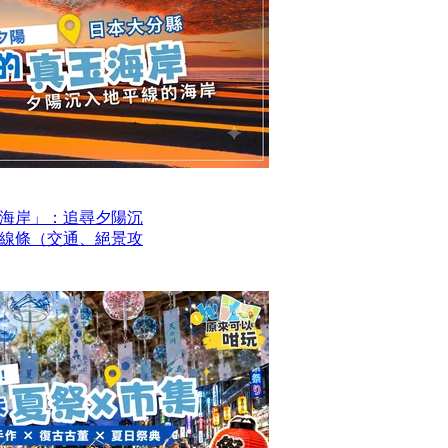
海岸」：追尋夕陽沉
線條（交通、絕景攻