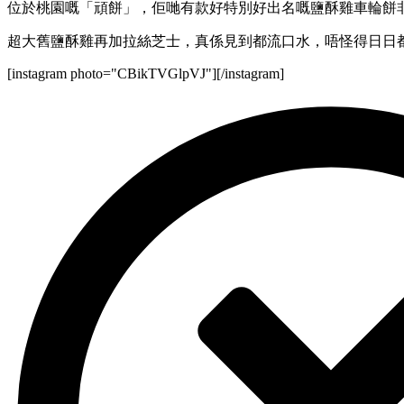
位於桃園嘅「頑餅」，佢哋有款好特別好出名嘅鹽酥雞車輪餅
超大舊鹽酥雞再加拉絲芝士，真係見到都流口水，唔怪得日日
[instagram photo="CBikTVGlpVJ"][/instagram]