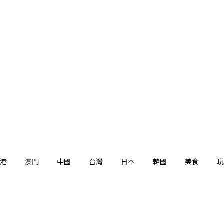
港
澳門
中國
台灣
日本
韓國
美食
玩