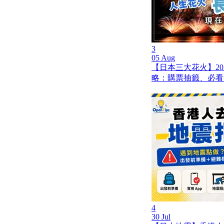
3
05 Aug
【日本三大花火】20
略：購票抽籤、必看
4
30 Jul