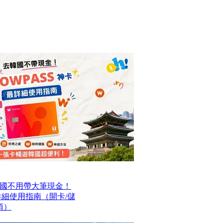
國不用帶大筆現金！
最詳細使用指南（開卡/儲
項）